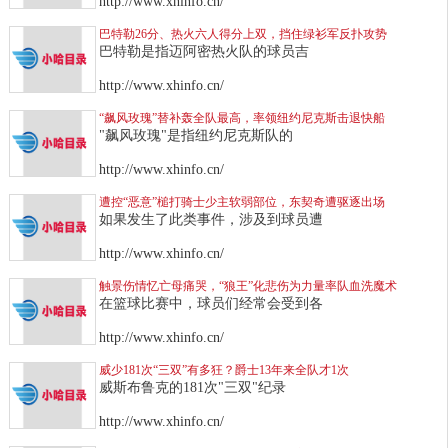
http://www.xhinfo.cn/
巴特勒26分、热火六人得分上双，挡住绿衫军反扑攻势
巴特勒是指迈阿密热火队的球员吉
http://www.xhinfo.cn/
“飙风玫瑰”替补轰全队最高，率领纽约尼克斯击退快船
"飙风玫瑰"是指纽约尼克斯队的
http://www.xhinfo.cn/
遭控“恶意”槌打骑士少主软弱部位，东契奇遭驱逐出场
如果发生了此类事件，涉及到球员遭
http://www.xhinfo.cn/
触景伤情忆亡母痛哭，“狼王”化悲伤为力量率队血洗魔术
在篮球比赛中，球员们经常会受到各
http://www.xhinfo.cn/
威少181次“三双”有多狂？爵士13年来全队才1次
威斯布鲁克的181次"三双"纪录
http://www.xhinfo.cn/