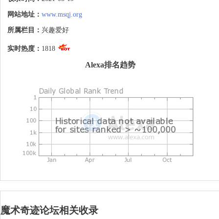
程哦。主要包括基础魔术近景魔术扑克魔术
皮筋魔术生活魔术绳子魔术街头魔术舞台魔
网站地址：
www.msqj.org
术恐怖魔术速成魔术高级魔术小魔术魔术心
得魔术Q群发帖要求积分充值免回看帖魔术
所属栏目：
兴趣爱好
推荐刘谦动态魔术咨询魔术社团论坛认证版
面合作等栏目。
实时热度：
1818
Alexa排名趋势
魔术奇迹论坛相关收录