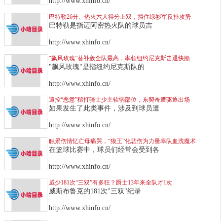
http://www.xhinfo.cn/
巴特勒26分、热火六人得分上双，挡住绿衫军反扑攻势
巴特勒是指迈阿密热火队的球员吉
http://www.xhinfo.cn/
“飙风玫瑰”替补轰全队最高，率领纽约尼克斯击退快船
"飙风玫瑰"是指纽约尼克斯队的
http://www.xhinfo.cn/
遭控“恶意”槌打骑士少主软弱部位，东契奇遭驱逐出场
如果发生了此类事件，涉及到球员遭
http://www.xhinfo.cn/
触景伤情忆亡母痛哭，“狼王”化悲伤为力量率队血洗魔术
在篮球比赛中，球员们经常会受到各
http://www.xhinfo.cn/
威少181次“三双”有多狂？爵士13年来全队才1次
威斯布鲁克的181次"三双"纪录
http://www.xhinfo.cn/