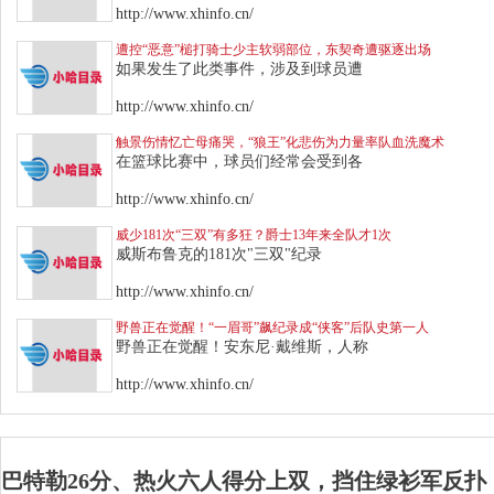
http://www.xhinfo.cn/
遭控“恶意”槌打骑士少主软弱部位，东契奇遭驱逐出场
如果发生了此类事件，涉及到球员遭
http://www.xhinfo.cn/
触景伤情忆亡母痛哭，“狼王”化悲伤为力量率队血洗魔术
在篮球比赛中，球员们经常会受到各
http://www.xhinfo.cn/
威少181次“三双”有多狂？爵士13年来全队才1次
威斯布鲁克的181次"三双"纪录
http://www.xhinfo.cn/
野兽正在觉醒！“一眉哥”飙纪录成“侠客”后队史第一人
野兽正在觉醒！安东尼·戴维斯，人称
http://www.xhinfo.cn/
巴特勒26分、热火六人得分上双，挡住绿衫军反扑