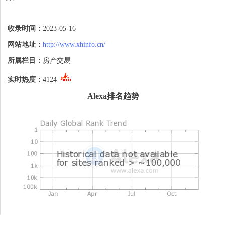
此外，热火队的其他六名球员也在比赛中得
分上双，显示出球队整体的进攻火力和团队
收录时间：
2023-05-16
合作。这种集体的得分表现使得热火队能够
在比赛中保持优势，并成功挫败了凯尔特人
网站地址：
http://www.xhinfo.cn/
队的反扑。

所属栏目：
房产交易
吉米·巴特勒是一名出色的全能球员，他在
攻防两端都具备出色的能力。他的领导力和
实时热度：
4124
比赛智慧使他成为球队的核心人物。通过他
的出色发挥，热火队能够在关键时刻稳定球
Alexa排名趋势
队的表现，并取得重要的胜利。

请注意，我的知识截止日期是2021年9月，
所以如果这场比赛发生在此之后，我可能没
有相关的最新信息。建议你参考相关的体育
新闻媒体或官方渠道，以获取关于比赛的最
新更新和详细信息。