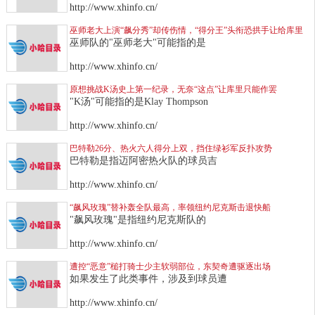
http://www.xhinfo.cn/
巫师老大上演“飙分秀”却传伤情，“得分王”头衔恐拱手让给库里
巫师队的"巫师老大"可能指的是
http://www.xhinfo.cn/
原想挑战K汤史上第一纪录，无奈“这点”让库里只能作罢
"K汤"可能指的是Klay Thompson
http://www.xhinfo.cn/
巴特勒26分、热火六人得分上双，挡住绿衫军反扑攻势
巴特勒是指迈阿密热火队的球员吉
http://www.xhinfo.cn/
“飙风玫瑰”替补轰全队最高，率领纽约尼克斯击退快船
"飙风玫瑰"是指纽约尼克斯队的
http://www.xhinfo.cn/
遭控“恶意”槌打骑士少主软弱部位，东契奇遭驱逐出场
如果发生了此类事件，涉及到球员遭
http://www.xhinfo.cn/