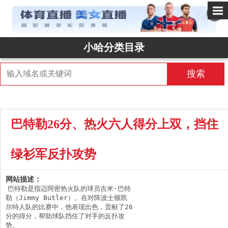
✕
小哈分类目录
搜索
巴特勒26分、热火六人得分上双，挡住
绿衫军反扑攻势
网站描述：
巴特勒是指迈阿密热火队的球员吉米·巴特
勒（Jimmy Butler）。在对阵波士顿凯
尔特人队的比赛中，他表现出色，贡献了26
分的得分，帮助球队挡住了对手的反扑攻
势。
