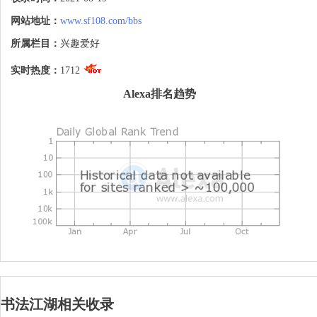
石文化研究，现代艺术探索，名胜书迹，海
外艺讯等内容。是喜爱书法，艺术类爱好者
网站地址：
www.sf108.com/bbs
的交流平台。
所属栏目：
兴趣爱好
实时热度：
1712
Alexa排名趋势
书法江湖相关收录