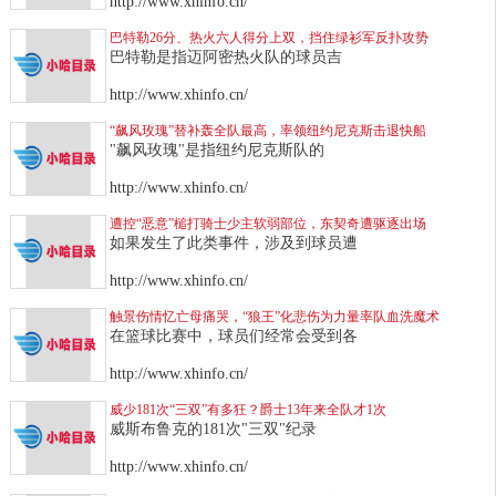
http://www.xhinfo.cn/
巴特勒26分、热火六人得分上双，挡住绿衫军反扑攻势
巴特勒是指迈阿密热火队的球员吉
http://www.xhinfo.cn/
“飙风玫瑰”替补轰全队最高，率领纽约尼克斯击退快船
"飙风玫瑰"是指纽约尼克斯队的
http://www.xhinfo.cn/
遭控“恶意”槌打骑士少主软弱部位，东契奇遭驱逐出场
如果发生了此类事件，涉及到球员遭
http://www.xhinfo.cn/
触景伤情忆亡母痛哭，“狼王”化悲伤为力量率队血洗魔术
在篮球比赛中，球员们经常会受到各
http://www.xhinfo.cn/
威少181次“三双”有多狂？爵士13年来全队才1次
威斯布鲁克的181次"三双"纪录
http://www.xhinfo.cn/