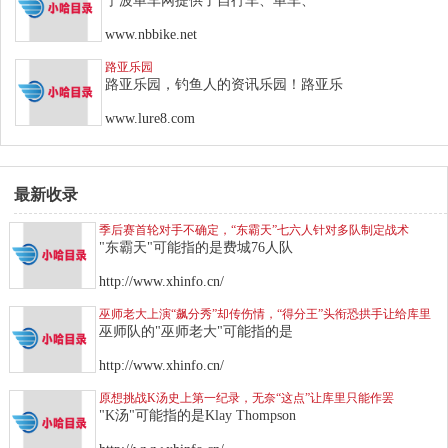
宁波单车网提供了自行车、单车、
www.nbbike.net
路亚乐园
路亚乐园，钓鱼人的资讯乐园！路亚乐
www.lure8.com
最新收录
季后赛首轮对手不确定，“东霸天”七六人针对多队制定战术
"东霸天"可能指的是费城76人队
http://www.xhinfo.cn/
巫师老大上演“飙分秀”却传伤情，“得分王”头衔恐拱手让给库里
巫师队的"巫师老大"可能指的是
http://www.xhinfo.cn/
原想挑战K汤史上第一纪录，无奈“这点”让库里只能作罢
"K汤"可能指的是Klay Thompson