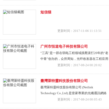
圳证券交易所创业板正式上市（证券代码：
300312）。公司既有通信信息网络系统集成甲级
短信猫
资质，又是国家级高新技术企业、双软企业、中
关村TOP100创新企业、中国通信标准化协会全权
会员及工信部宽带无线IP标准工作组会员。
更新时间：2017-11-06 11:13:51
广州市恒道电子科技有限公司
“三高”是一群在弱电工程领域摸爬滚打20年的“老
中青”创办的，众所周知，光纤收发器在工程应用
中属于很小的一块，但它的稳定性、耐用性直接
更新时间：2017-08-24 00:20:02
影响到工程的质量乃至后期的成本支出。基于长
期的工程实践，人比任何人都清楚好产品的标准
臺灣萊特靈科技股份有限公司
是什么。因此，恒道人以市场缺乏好产品的标准
臺灣萊特靈科技股份有限公司 (Netlink
为契机，以打造一 流品牌为目标，为工程商降低
Technology Co.,Ltd) 是壹家專業的光纖通訊網絡
工程维护成本为己任，联合湖南工程学院电气
産品制造公司，專精于光電産品産銷、光纖與網
更新时间：2017-08-24 00:05:43
系、浙大光电子实验室等一批科研院校研发出性
絡、ＣＣＴＶ以及工業級系統搭配應用、企業光
能更优异、稳定性更高的光纤收发器来满 足市场