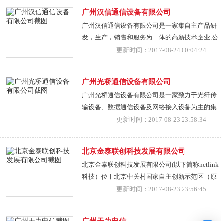
纖網絡應用的協助與開發並有經驗豐富的專業顧
对高品质产品的需求。
广州汉信通信设备有限公司
問團隊，能讓所有的用戶即時解決技術問題。網
广州汉信通信设备有限公司是一家集自主产品研
際網絡與資訊科技的蓬勃發展，在全面網絡化、
发，生产，销售和服务为一体的高新技术企业,公
資訊化的時代，Netlink科技秉持『服務優先、客
司主要立足于国内市场，从提高中国通信技术水
更新时间：2017-08-24 00:04:24
戶爲尊』、『技術全面、專業領先』的經營理
平的角度出发，把通信系统领域力争最前沿的思
念，致力于提升自身技術，整合優化産品功能結
想技术引进中国，推动国内通信技术的进步与发
構，協助客戶建設最完善的光纖網絡系統，陪同
广州光桥通信设备有限公司
展。 广州汉信拥有一批多年从事研制、开发和销
客戶邁向光纖時代。
广州光桥通信设备有限公司是一家致力于光纤传
售的中高级技术人员和管理人员，专业从事光纤
输设备、数据通信设备及网络接入设备为主的集
传输，协议转换，交换设备等通信产品。 公司具
研发、生产、销售和服务为一体的高新技术企
更新时间：2017-08-23 23:58:34
备雄厚的技术开发力量，精湛的生产工艺及先进
业。2008年开始研发生产安防监控产品，采用高
的生产设备。
稳定性的通信技术制造安防产品，使得安防产品
北京金泰联创科技发展有限公司
的稳定性极高，得到客户和同行的广泛赞誉。公
北京金泰联创科技发展有限公司(以下简称netlink
司凭借着强大的产品技术研发能力,OBCC品牌已
科技）位于北京中关村国家自主创新示范区（原
成为全国首屈一指的通信设备、安防设备品牌。
中关村高新科技园区）， netlink自2006年成立以
更新时间：2017-08-23 23:56:45
来一直专注于有线通信设备领域，是一家基于技
术创新提供系统解决方案， 以自主研发和科技开
广州天为电信