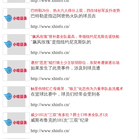
http://www.xhinfo.cn/
巴特勒26分、热火六人得分上双，挡住绿衫军反扑攻势
巴特勒是指迈阿密热火队的球员吉
http://www.xhinfo.cn/
“飙风玫瑰”替补轰全队最高，率领纽约尼克斯击退快船
"飙风玫瑰"是指纽约尼克斯队的
http://www.xhinfo.cn/
遭控“恶意”槌打骑士少主软弱部位，东契奇遭驱逐出场
如果发生了此类事件，涉及到球员遭
http://www.xhinfo.cn/
触景伤情忆亡母痛哭，“狼王”化悲伤为力量率队血洗魔术
在篮球比赛中，球员们经常会受到各
http://www.xhinfo.cn/
威少181次“三双”有多狂？爵士13年来全队才1次
威斯布鲁克的181次"三双"纪录
http://www.xhinfo.cn/