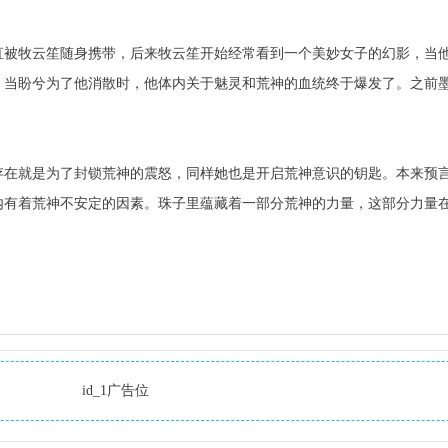
直被牧云笙随身携带，后来牧云笙开始经常看到一个美妙女子的幻影，当
。当盼兮为了他消散时，他体内关于魅灵和荒神的血统终于爆发了。之前
存在就是为了封锁荒神的震怒，同样她也是开启荒神意识的钥匙。本来预
内有着荒神不安定的因素。珠子里蕴藏着一部分荒神的力量，这部分力量
id_1广告位