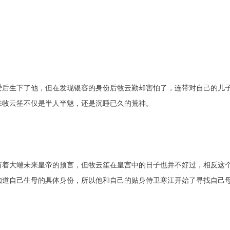
爱后生下了他，但在发现银容的身份后牧云勤却害怕了，连带对自己的儿
来牧云笙不仅是半人半魅，还是沉睡已久的荒神。
有着大端未来皇帝的预言，但牧云笙在皇宫中的日子也并不好过，相反这
知道自己生母的具体身份，所以他和自己的贴身侍卫寒江开始了寻找自己