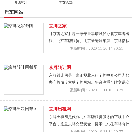
电视报刊
美女秀场
汽车网站
京牌之家
【京牌之家】是一家专业靠谱以代办北京车牌出
租、北京车牌租赁、北京新能源车牌、京牌指标
转让、以及京牌指标过户等为主的一站式服务平
更新时间：2020-11-20 14:30:51
台。热线咨询：186 1168 1710。
京牌转让网
京牌转让网是一家正规北京租车牌中介公司为代
办车牌而设立的车牌网站。平台注重车牌交易安
全，专业办理北京车牌出租北京汽车牌照过户、
更新时间：2020-11-11 10:08:29
新能源指标租赁、求车牌号类小客车指标转让服
务，另提供京牌车务代办，如二手车过户、外地
京牌出租网
牌照车辆转北京上牌（车辆外转京）、车辆外迁
京牌出租网是代办北京车牌租赁服务的正规中介
等等"
平台，注重京牌交易安全，提示北京租车牌有什
么风险，车牌办理流程合法，签严谨车牌租赁协
更新时间：2020-10-31 14:00:57