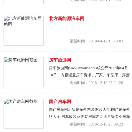
议，价格合理。个人京牌租赁、求车牌号、租机
动车指标、新能源指标出租、汽车牌照过户、小
北方新能源汽车网
汽车指标转让均可通过公司安全办理。
更新时间：2019-04-12 15:40:03
房车旅游网
房车旅游网(www.lvyouw.net)成立于2013年04月
18日，内容涵盖房车资讯、厂家、车型库、露营
地、展会、视频、人物、旅游资讯、旅游景点等
更新时间：2018-12-18 23:11:20
栏目，网站现有27万条内容，日访问量5000独立
IP。 房车旅游网致力于提供房车文化宣传推广，
国产房车网
专注服务于房车整车及零部件厂家、房车渠道、
国产房车网汇集房车价格及图片大全,国产房车价
展会、露营地，提供房车展会、房车销售、房车
格大全,房车改装及改装房车内部图片等专业房车
租赁等业务。 目前房车旅游网旗下拥有微信认证
信息。最新最全的房车报价及图片,国产房车价格
更新时间：2018-12-18 23:09:23
微信号：房车旅游网、房车网、房车之家、自行
及图片,改装房车价格及图片,房车车型大全,尽在国
式房车、越野房车、房车价格等。 房车旅游网隶