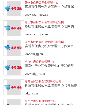
苏州市住房公积金管理中心
苏州市住房公积金管理中心是直属
www.szgjj.gov.cn
枣庄市住房公积金管理中心官网
枣庄市住房公积金管理中心官网的
www.zzzfgjj.com
滨州市住房公积金管理中心官网
滨州市住房公积金管理中心作为市
www.bzgjj.cn
南京住房公积金管理中心
南京住房公积金管理中心于2003年
www.njgjj.com
青岛住房公积金管理中心官网
青岛市住房公积金管理中心（青岛市
qdgjj.com
杭州住房公积金管理中心