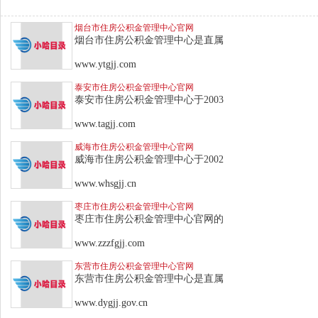
烟台市住房公积金管理中心官网
烟台市住房公积金管理中心是直属
www.ytgjj.com
泰安市住房公积金管理中心官网
泰安市住房公积金管理中心于2003
www.tagjj.com
威海市住房公积金管理中心官网
威海市住房公积金管理中心于2002
www.whsgjj.cn
枣庄市住房公积金管理中心官网
枣庄市住房公积金管理中心官网的
www.zzzfgjj.com
东营市住房公积金管理中心官网
东营市住房公积金管理中心是直属
www.dygjj.gov.cn