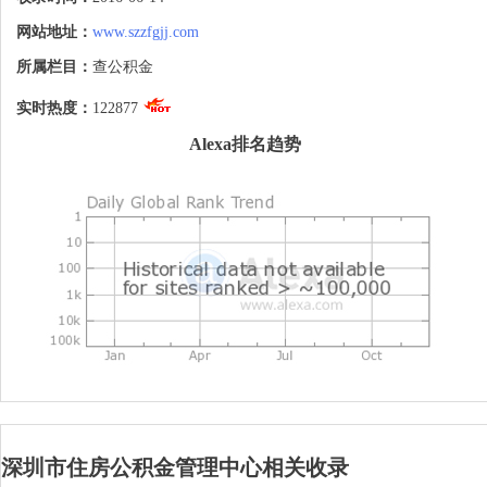
理委员会批准后组织执行；编制计划执行情
况的报告，报管委会审批；编制本市住房公
网站地址：
www.szzfgjj.com
积金的年度预决算，经市财政部门审核，提
交管委会审议后组织执行；负责记载职工住
所属栏目：
查公积金
房公积金的缴存、提取、使用等情况；负责
本市住房公积金
实时热度：
122877
Alexa排名趋势
深圳市住房公积金管理中心相关收录