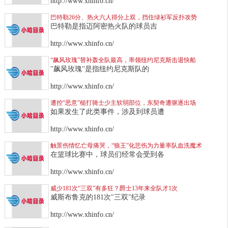
http://www.xhinfo.cn/
巴特勒26分、热火六人得分上双，挡住绿衫军反扑攻势
巴特勒是指迈阿密热火队的球员吉
http://www.xhinfo.cn/
“飙风玫瑰”替补轰全队最高，率领纽约尼克斯击退快船
"飙风玫瑰"是指纽约尼克斯队的
http://www.xhinfo.cn/
遭控“恶意”槌打骑士少主软弱部位，东契奇遭驱逐出场
如果发生了此类事件，涉及到球员遭
http://www.xhinfo.cn/
触景伤情忆亡母痛哭，“狼王”化悲伤为力量率队血洗魔术
在篮球比赛中，球员们经常会受到各
http://www.xhinfo.cn/
威少181次“三双”有多狂？爵士13年来全队才1次
威斯布鲁克的181次"三双"纪录
http://www.xhinfo.cn/