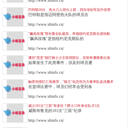
http://www.xhinfo.cn/
巴特勒26分、热火六人得分上双，挡住绿衫军反扑攻势
巴特勒是指迈阿密热火队的球员吉
http://www.xhinfo.cn/
“飙风玫瑰”替补轰全队最高，率领纽约尼克斯击退快船
"飙风玫瑰"是指纽约尼克斯队的
http://www.xhinfo.cn/
遭控“恶意”槌打骑士少主软弱部位，东契奇遭驱逐出场
如果发生了此类事件，涉及到球员遭
http://www.xhinfo.cn/
触景伤情忆亡母痛哭，“狼王”化悲伤为力量率队血洗魔术
在篮球比赛中，球员们经常会受到各
http://www.xhinfo.cn/
威少181次“三双”有多狂？爵士13年来全队才1次
威斯布鲁克的181次"三双"纪录
http://www.xhinfo.cn/