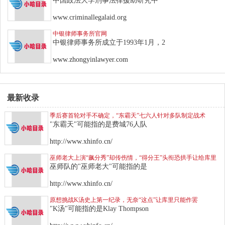
中国政法大学刑事法律援助研究中
www.criminallegalaid.org
中银律师事务所官网
中银律师事务所成立于1993年1月，2
www.zhongyinlawyer.com
最新收录
季后赛首轮对手不确定，“东霸天”七六人针对多队制定战术
"东霸天"可能指的是费城76人队
http://www.xhinfo.cn/
巫师老大上演“飙分秀”却传伤情，“得分王”头衔恐拱手让给库里
巫师队的"巫师老大"可能指的是
http://www.xhinfo.cn/
原想挑战K汤史上第一纪录，无奈“这点”让库里只能作罢
"K汤"可能指的是Klay Thompson