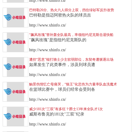
http://www.xhinfo.cn/
巴特勒26分、热火六人得分上双，挡住绿衫军反扑攻势
巴特勒是指迈阿密热火队的球员吉
http://www.xhinfo.cn/
“飙风玫瑰”替补轰全队最高，率领纽约尼克斯击退快船
"飙风玫瑰"是指纽约尼克斯队的
http://www.xhinfo.cn/
遭控“恶意”槌打骑士少主软弱部位，东契奇遭驱逐出场
如果发生了此类事件，涉及到球员遭
http://www.xhinfo.cn/
触景伤情忆亡母痛哭，“狼王”化悲伤为力量率队血洗魔术
在篮球比赛中，球员们经常会受到各
http://www.xhinfo.cn/
威少181次“三双”有多狂？爵士13年来全队才1次
威斯布鲁克的181次"三双"纪录
http://www.xhinfo.cn/