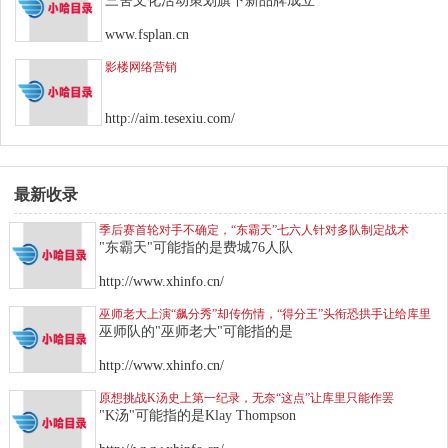
三舍文化活动策划旗下新品牌成立
www.fsplan.cn
影楼网络营销
http://aim.tesexiu.com/
最新收录
季后赛首轮对手不确定，“东霸天”七六人针对多队制定战术
"东霸天"可能指的是费城76人队
http://www.xhinfo.cn/
巫师老大上演“飙分秀”却传伤情，“得分王”头衔恐拱手让给库里
巫师队的"巫师老大"可能指的是
http://www.xhinfo.cn/
原想挑战K汤史上第一纪录，无奈“这点”让库里只能作罢
"K汤"可能指的是Klay Thompson