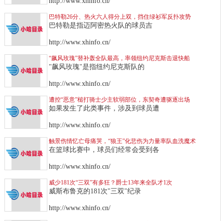
http://www.xhinfo.cn/
巴特勒26分、热火六人得分上双，挡住绿衫军反扑攻势
巴特勒是指迈阿密热火队的球员吉
http://www.xhinfo.cn/
“飙风玫瑰”替补轰全队最高，率领纽约尼克斯击退快船
"飙风玫瑰"是指纽约尼克斯队的
http://www.xhinfo.cn/
遭控“恶意”槌打骑士少主软弱部位，东契奇遭驱逐出场
如果发生了此类事件，涉及到球员遭
http://www.xhinfo.cn/
触景伤情忆亡母痛哭，“狼王”化悲伤为力量率队血洗魔术
在篮球比赛中，球员们经常会受到各
http://www.xhinfo.cn/
威少181次“三双”有多狂？爵士13年来全队才1次
威斯布鲁克的181次"三双"纪录
http://www.xhinfo.cn/