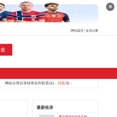
✕
|
网站提交
|
会员注册
搜索
网站分类目录快审合作
联系
QQ，
10元
/站：
最新收录
季后赛首轮对手不确