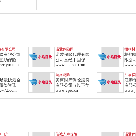
险有限公司
诺爱保险网
梧桐树
险有限公司
诺爱保险代理有限
梧桐
互助保险
公司是经中国保
限公司
www.libertymutual.com.cn
www.enuoai.com
www.w
黄河财险
江泰保
是最快最全
黄河财产保险股份
江泰
保险资讯
有限公司（以下简
有限
xw72.com
www.ypic.cn
www.j
律门户
信诚人寿保险
诺爱保