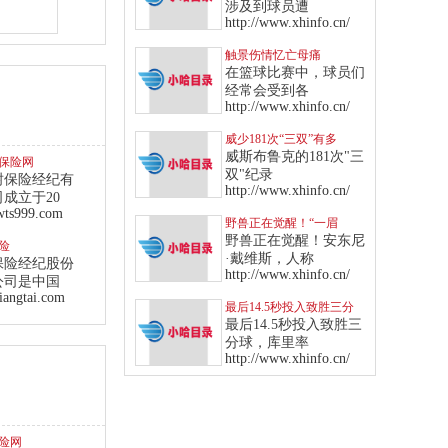
出场
涉及到球员遭
http://www.xhinfo.cn/
触景伤情忆亡母痛
哭，“狼王”化悲伤为力量
在篮球比赛中，球员们
率队血洗魔术
经常会受到各
http://www.xhinfo.cn/
威少181次“三双”有多
狂？爵士13年来全队才1
威斯布鲁克的181次"三
保险网
次
双"纪录
树保险经纪有
http://www.xhinfo.cn/
成立于20
ts999.com
野兽正在觉醒！“一眉
哥”飙纪录成“侠客”后队史
野兽正在觉醒！安东尼
险
第一人
·戴维斯，人称
保险经纪股份
http://www.xhinfo.cn/
公司是中国
iangtai.com
最后14.5秒投入致胜三分
球！库里率勇士击败西部
最后14.5秒投入致胜三
龙头爵士
分球，库里率
http://www.xhinfo.cn/
险网