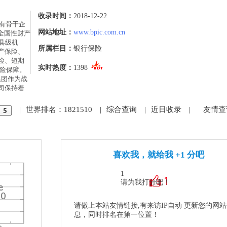
收录时间：
2018-12-22
有骨干企
网站地址：
www.bpic.com.cn
的全国性财产
县级机
所属栏目：
银行保险
产保险、
险、短期
实时热度：
1398
险保障。 
集团作为战
司保持着
|
世界排名：1821510
|
综合查询
|
近日收录
|
友情查
喜欢我，就给我 +1 分吧
1
请为我打分吧！
请做上本站友情链接,有来访IP自动 更新您的网
息，同时排名在第一位置！