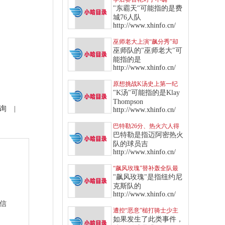
定，“东霸天”七六人针对
"东霸天"可能指的是费
多队制定战术
城76人队
http://www.xhinfo.cn/
巫师老大上演“飙分秀”却
传伤情，“得分王”头衔恐
巫师队的"巫师老大"可
拱手让给库里
能指的是
http://www.xhinfo.cn/
原想挑战K汤史上第一纪
录，无奈“这点”让库里只
"K汤"可能指的是Klay
能作罢
Thompson
询
|
http://www.xhinfo.cn/
巴特勒26分、热火六人得
分上双，挡住绿衫军反扑
巴特勒是指迈阿密热火
攻势
队的球员吉
http://www.xhinfo.cn/
“飙风玫瑰”替补轰全队最
高，率领纽约尼克斯击退
"飙风玫瑰"是指纽约尼
快船
克斯队的
http://www.xhinfo.cn/
站信
遭控“恶意”槌打骑士少主
软弱部位，东契奇遭驱逐
如果发生了此类事件，