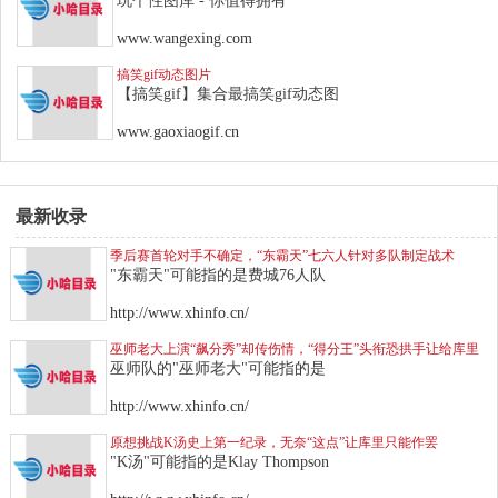
玩个性图库 - 你值得拥有
www.wangexing.com
搞笑gif动态图片
【搞笑gif】集合最搞笑gif动态图
www.gaoxiaogif.cn
最新收录
季后赛首轮对手不确定，“东霸天”七六人针对多队制定战术
"东霸天"可能指的是费城76人队
http://www.xhinfo.cn/
巫师老大上演“飙分秀”却传伤情，“得分王”头衔恐拱手让给库里
巫师队的"巫师老大"可能指的是
http://www.xhinfo.cn/
原想挑战K汤史上第一纪录，无奈“这点”让库里只能作罢
"K汤"可能指的是Klay Thompson