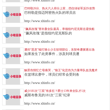
http://www.xhinfo.cn/
巴特勒26分、热火六人得分上双，挡住绿衫军反扑攻势
巴特勒是指迈阿密热火队的球员吉
http://www.xhinfo.cn/
“飙风玫瑰”替补轰全队最高，率领纽约尼克斯击退快船
"飙风玫瑰"是指纽约尼克斯队的
http://www.xhinfo.cn/
遭控“恶意”槌打骑士少主软弱部位，东契奇遭驱逐出场
如果发生了此类事件，涉及到球员遭
http://www.xhinfo.cn/
触景伤情忆亡母痛哭，“狼王”化悲伤为力量率队血洗魔术
在篮球比赛中，球员们经常会受到各
http://www.xhinfo.cn/
威少181次“三双”有多狂？爵士13年来全队才1次
威斯布鲁克的181次"三双"纪录
http://www.xhinfo.cn/