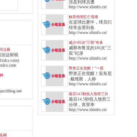
出场
涉及到球员遭
http://www.xhinfo.cn/
触景伤情忆亡母痛
哭，“狼王”化悲伤为力量
在篮球比赛中，球员们
率队血洗魔术
经常会受到各
http://www.xhinfo.cn/
威少181次“三双”有多
狂？爵士13年来全队才1
威斯布鲁克的181次"三
司注册
次
双"纪录
赋信达财税
http://www.xhinfo.cn/
fxdcs.com)
xdcs.com
野兽正在觉醒！“一眉
哥”飙纪录成“侠客”后队史
野兽正在觉醒！安东尼
官网
第一人
·戴维斯，人称
http://www.xhinfo.cn/
ucciblog.net
最后14.5秒投入致胜三分
球！库里率勇士击败西部
最后14.5秒投入致胜三
龙头爵士
分球，库里率
http://www.xhinfo.cn/
乐网