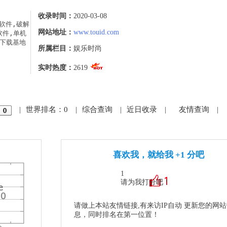
收录时间：
2020-03-08
色软件,破解
网站地址：
www.touid.com
软件,单机
件下载基地
所属栏目：
娱乐时尚
实时热度：
2619
|
世界排名：0
|
综合查询
|
近日收录
|
友情查询
|
喜欢我，就给我 +1 分吧
1
请为我打分吧！
请做上本站友情链接,有来访IP自动 更新您的网
息，同时排名在第一位置！