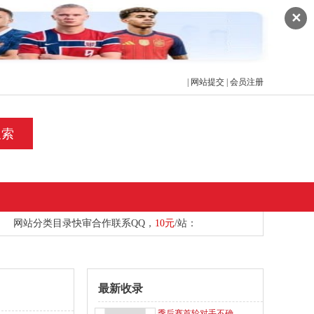
✕
|
网站提交
|
会员注册
搜索
网站分类目录快审合作
联系
QQ，
10元
/站：
最新收录
季后赛首轮对手不确