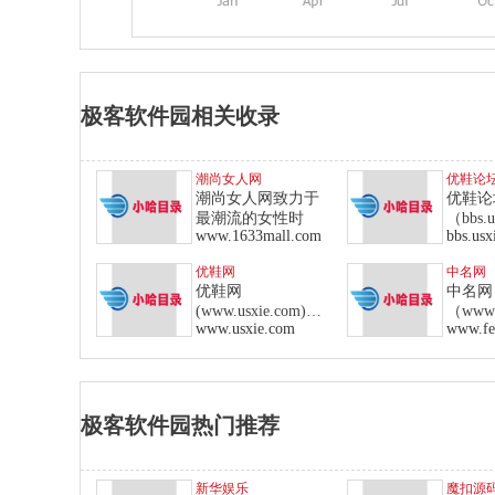
极客软件园相关收录
潮尚女人网
优鞋论
潮尚女人网致力于
优鞋论
最潮流的女性时
（bbs.u
www.1633mall.com
bbs.usx
国内专
优鞋网
中名网
优鞋网
中名网
(www.usxie.com)是
（www.
www.usxie.com
www.fe
全面的
致力于
极客软件园热门推荐
新华娱乐
魔扣源