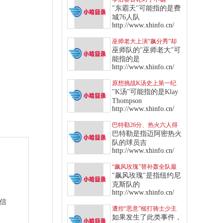
定，“东霸天”七六人针对
"东霸天"可能指的是费
多队制定战术
城76人队
http://www.xhinfo.cn/
巫师老大上演“飙分秀”却
传伤情，“得分王”头衔恐
巫师队的"巫师老大"可
拱手让给库里
能指的是
http://www.xhinfo.cn/
原想挑战K汤史上第一纪
录，无奈“这点”让库里只
"K汤"可能指的是Klay
能作罢
Thompson
http://www.xhinfo.cn/
巴特勒26分、热火六人得
分上双，挡住绿衫军反扑
巴特勒是指迈阿密热火
攻势
队的球员吉
http://www.xhinfo.cn/
“飙风玫瑰”替补轰全队最
高，率领纽约尼克斯击退
"飙风玫瑰"是指纽约尼
快船
克斯队的
http://www.xhinfo.cn/
站信
遭控“恶意”槌打骑士少主
软弱部位，东契奇遭驱逐
如果发生了此类事件，