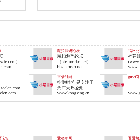
坛
魔扣源码论坛
福州公
坛
魔扣源码论坛
福建
sxie.com）,
（bbs.morko.net）,
(www.
ie.com
bbs.morko.net
www.f
业
分享
空僧时尚
gucci
空僧时尚-是专注于
feelcn.com）
为广大热爱潮
elcn.com
www.kongseng.cn
www.g
时尚
码论坛
爱稻草网
吾爱娱