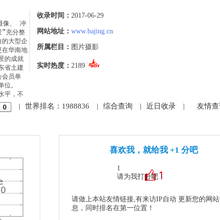
收录时间：
2017-06-29
摄像、 冲
网站地址：
www.bajing.cn
景”充分整
力的大型企
所属栏目：
图片摄影
更在华南地
景的成就
实时热度：
2189
东省土建
会会员单
位。

水平，不
|
世界排名：1988836
|
综合查询
|
近日收录
|
友情查
喜欢我，就给我 +1 分吧
1
请为我打分吧！
请做上本站友情链接,有来访IP自动 更新您的网
息，同时排名在第一位置！