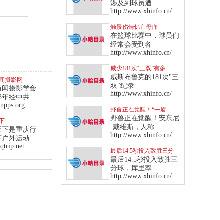
出场
涉及到球员遭
http://www.xhinfo.cn/
触景伤情忆亡母痛
哭，“狼王”化悲伤为力量
在篮球比赛中，球员们
率队血洗魔术
经常会受到各
http://www.xhinfo.cn/
威少181次“三双”有多
狂？爵士13年来全队才1
威斯布鲁克的181次"三
闻摄影网
次
双"纪录
新闻摄影学会
http://www.xhinfo.cn/
83年经中共
npps.org
野兽正在觉醒！“一眉
哥”飙纪录成“侠客”后队史
野兽正在觉醒！安东尼
下
第一人
·戴维斯，人称
天下是重庆行
http://www.xhinfo.cn/
下户外运动
trip.net
最后14.5秒投入致胜三分
球！库里率勇士击败西部
最后14.5秒投入致胜三
龙头爵士
分球，库里率
http://www.xhinfo.cn/