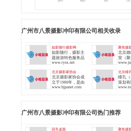
广州市八景摄影冲印有限公司相关收录
如影随行摄影网
聚焦摄
如影随行，摄影主
北京婚
题旅游特色服务品
室（聚
www.rysx.net
www.ju
国
北京摄影家协会
北京瞳
北京摄影家协会成
瞳孔（
立于1980年，是由
策划有
www.bjpanet.com
称瞳
广州市八景摄影冲印有限公司热门推荐
回车桌面
聚焦摄