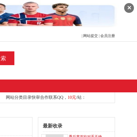
✕
|
网站提交
|
会员注册
搜索
网站分类目录快审合作
联系
QQ，
10元
/站：
最新收录
季后赛首轮对手不确