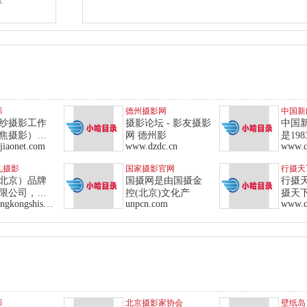
影
德州摄影网
中国新
纱摄影工作
摄影论坛 - 影友摄影
中国
焦摄影）中
网 德州影
是19
jiaonet.com
www.dzdc.cn
www.c
孔摄影
国家摄影官网
行摄天
北京）品牌
国摄网是由国摄金
行摄
限公司，简
控(北京)文化产
摄天
www.tongkongshishang.com
unpcn.com
www.cq
影
北京摄影家协会
壁纸岛