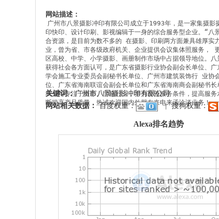
网站描述：
广州市八景摄影冲印有限公司成立于1993年，是一家集摄影
印快印、设计印刷、影视编辑于一身的综合服务型企业。“八
合资源，是目前为数不多的 在摄影、印刷两方面兼具雄厚实
业，曾为省、市各级政府机关、企业提供会议集体照服务， 
区高校、中学、小学摄影、画册制作市场中占据领导地位。八
获得社会各方面认可，是广东省摄影行业协会副会长单位、广
学会施工专业委员会副秘书长单位、广州市建筑装饰行 业协
位、广东省海南联谊会副会长单位和广东省海南商会副秘书长单
关键词：
广州市八景摄影冲印有限公司
我公司专注于摄影、印刷行业，努力改善服务条件，提高服务
断提高产品质量，热诚欢迎国内外朋友来电来函洽谈业务！
网站相关数据：
百度权重：
|
搜狗权重：
Alexa排名趋势