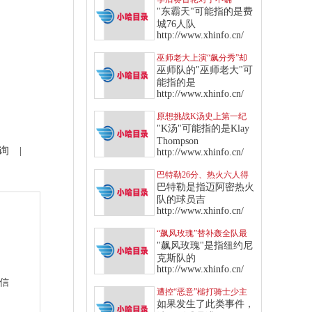
定，“东霸天”七六人针对
"东霸天"可能指的是费
多队制定战术
城76人队
http://www.xhinfo.cn/
巫师老大上演“飙分秀”却
传伤情，“得分王”头衔恐
巫师队的"巫师老大"可
拱手让给库里
能指的是
http://www.xhinfo.cn/
原想挑战K汤史上第一纪
录，无奈“这点”让库里只
"K汤"可能指的是Klay
能作罢
Thompson
询
|
http://www.xhinfo.cn/
巴特勒26分、热火六人得
分上双，挡住绿衫军反扑
巴特勒是指迈阿密热火
攻势
队的球员吉
http://www.xhinfo.cn/
“飙风玫瑰”替补轰全队最
高，率领纽约尼克斯击退
"飙风玫瑰"是指纽约尼
快船
克斯队的
http://www.xhinfo.cn/
站信
遭控“恶意”槌打骑士少主
软弱部位，东契奇遭驱逐
如果发生了此类事件，