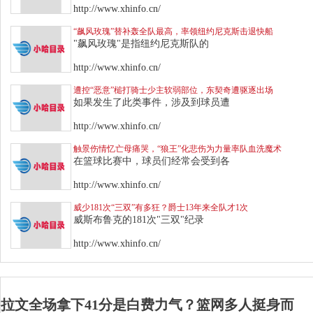
http://www.xhinfo.cn/
“飙风玫瑰”替补轰全队最高，率领纽约尼克斯击退快船
"飙风玫瑰"是指纽约尼克斯队的
http://www.xhinfo.cn/
遭控“恶意”槌打骑士少主软弱部位，东契奇遭驱逐出场
如果发生了此类事件，涉及到球员遭
http://www.xhinfo.cn/
触景伤情忆亡母痛哭，“狼王”化悲伤为力量率队血洗魔术
在篮球比赛中，球员们经常会受到各
http://www.xhinfo.cn/
威少181次“三双”有多狂？爵士13年来全队才1次
威斯布鲁克的181次"三双"纪录
http://www.xhinfo.cn/
拉文全场拿下41分是白费力气？篮网多人挺身而