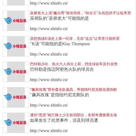
http://www.xhinfo.cn/
巫师老大上演“飙分秀”却传伤情，“得分王”头衔恐拱手让给库里
巫师队的"巫师老大"可能指的是
http://www.xhinfo.cn/
原想挑战K汤史上第一纪录，无奈“这点”让库里只能作罢
"K汤"可能指的是Klay Thompson
http://www.xhinfo.cn/
巴特勒26分、热火六人得分上双，挡住绿衫军反扑攻势
巴特勒是指迈阿密热火队的球员吉
http://www.xhinfo.cn/
“飙风玫瑰”替补轰全队最高，率领纽约尼克斯击退快船
"飙风玫瑰"是指纽约尼克斯队的
http://www.xhinfo.cn/
遭控“恶意”槌打骑士少主软弱部位，东契奇遭驱逐出场
如果发生了此类事件，涉及到球员遭
http://www.xhinfo.cn/