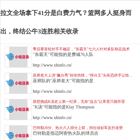
拉文全场拿下41分是白费力气？篮网多人挺身而
出，终结公牛3连胜相关收录
季后赛首轮对手不确定，“东霸天”七六人针对多队制定战术
"东霸天"可能指的是费城76人队
http://www.xhinfo.cn/
巫师老大上演“飙分秀”却传伤情，“得分王”头衔恐拱手让给库里
巫师队的"巫师老大"可能指的是
http://www.xhinfo.cn/
原想挑战K汤史上第一纪录，无奈“这点”让库里只能作罢
"K汤"可能指的是Klay Thompson
http://www.xhinfo.cn/
巴特勒26分、热火六人得分上双，挡住绿衫军反扑攻势
巴特勒是指迈阿密热火队的球员吉