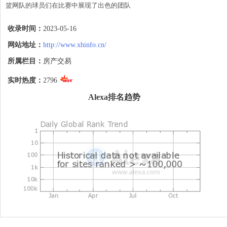
篮网队的球员们在比赛中展现了出色的团队
合作和个人能力，他们紧密协作，相互配
合，共同为球队取得胜利而努力。他们在进
收录时间：
2023-05-16
攻端充分发挥了自己的优势，同时在防守端
也给予了公牛队很大的压力，限制了他们的
网站地址：
http://www.xhinfo.cn/
得分机会。

所属栏目：
房产交易
虽然拉文在比赛中表现出色，但篮网队的整
体实力和球队深度让他们能够应对并限制公
实时热度：
2796
牛队的进攻。篮网队的胜利证明了集体合作
和全队努力的重要性，同时也提醒公牛队在
Alexa排名趋势
比赛中需要更好地团结和配合。

尽管比赛结果对公牛队来说是一次失利，但
这也是篮球比赛的一部分。重要的是公牛队
能够从这次经历中吸取教训，并不断提高自
己的实力和团队配合，以期在接下来的比赛
中取得更好的成绩。祝愿公牛队能够继续努
力，取得更多胜利！