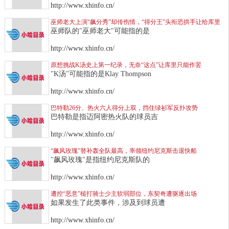
http://www.xhinfo.cn/
巫师老大上演“飙分秀”却传伤情，“得分王”头衔恐拱手让给库里
巫师队的"巫师老大"可能指的是
http://www.xhinfo.cn/
原想挑战K汤史上第一纪录，无奈“这点”让库里只能作罢
"K汤"可能指的是Klay Thompson
http://www.xhinfo.cn/
巴特勒26分、热火六人得分上双，挡住绿衫军反扑攻势
巴特勒是指迈阿密热火队的球员吉
http://www.xhinfo.cn/
“飙风玫瑰”替补轰全队最高，率领纽约尼克斯击退快船
"飙风玫瑰"是指纽约尼克斯队的
http://www.xhinfo.cn/
遭控“恶意”槌打骑士少主软弱部位，东契奇遭驱逐出场
如果发生了此类事件，涉及到球员遭
http://www.xhinfo.cn/