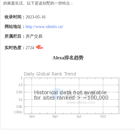
的家庭生活。以下是该别墅的一些特点：

宽敞明亮：别墅的内部空间宽敞明亮，提供
收录时间：
2023-05-16
足够的空间供您和家人活动和休息。宽敞的
起居室、餐厅和卧室，让您有足够的空间来
网站地址：
http://www.xhinfo.cn/
布置家具和个人物品。

所属栏目：
房产交易
私人庭院：别墅拥有一个私人庭院，是您和
家人放松和娱乐的理想场所。您可以在庭院
实时热度：
2724
中种植花草，摆放户外家具，举办家庭聚会
或享受户外活动的乐趣。

Alexa排名趋势
理想家庭居住环境：别墅位于安静的社区
中，远离城市的喧嚣和拥挤。这样的环境为
您提供了宁静和放松的居住体验，让您可以
远离压力和繁忙的生活。

设施齐全：别墅可能配备有现代化的设施和
便利设备，如中央空调、暖气系统、厨房用
具等。这些设施将使您的居住更加舒适和便
利。

安全保障：别墅可能设有安全系统，包括安
全门禁、监控摄像等，确保您和您的家人的
安全和隐私。
