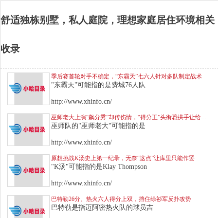
便利设施：别墅周围可能有便利设施，如学
校、购物中心、医疗设施等，为您提供便捷
舒适独栋别墅，私人庭院，理想家庭居住环境相关
的生活条件。

总的来说，这个舒适独栋别墅提供了一个理
收录
想的家庭居住环境。您可以在宽敞明亮的室
内空间中享受家庭生活，而私人庭院则为您
提供了一个放松和娱乐的场所。安静的社区
季后赛首轮对手不确定，“东霸天”七六人针对多队制定战术
环境和便利的设施将为您和家人提供舒适和
"东霸天"可能指的是费城76人队
便利的居住体验。
http://www.xhinfo.cn/
巫师老大上演“飙分秀”却传伤情，“得分王”头衔恐拱手让给库里
巫师队的"巫师老大"可能指的是
http://www.xhinfo.cn/
原想挑战K汤史上第一纪录，无奈“这点”让库里只能作罢
"K汤"可能指的是Klay Thompson
http://www.xhinfo.cn/
巴特勒26分、热火六人得分上双，挡住绿衫军反扑攻势
巴特勒是指迈阿密热火队的球员吉