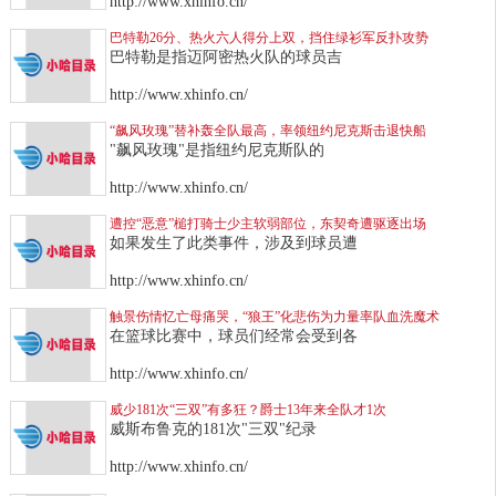
http://www.xhinfo.cn/
巴特勒26分、热火六人得分上双，挡住绿衫军反扑攻势
巴特勒是指迈阿密热火队的球员吉
http://www.xhinfo.cn/
“飙风玫瑰”替补轰全队最高，率领纽约尼克斯击退快船
"飙风玫瑰"是指纽约尼克斯队的
http://www.xhinfo.cn/
遭控“恶意”槌打骑士少主软弱部位，东契奇遭驱逐出场
如果发生了此类事件，涉及到球员遭
http://www.xhinfo.cn/
触景伤情忆亡母痛哭，“狼王”化悲伤为力量率队血洗魔术
在篮球比赛中，球员们经常会受到各
http://www.xhinfo.cn/
威少181次“三双”有多狂？爵士13年来全队才1次
威斯布鲁克的181次"三双"纪录
http://www.xhinfo.cn/