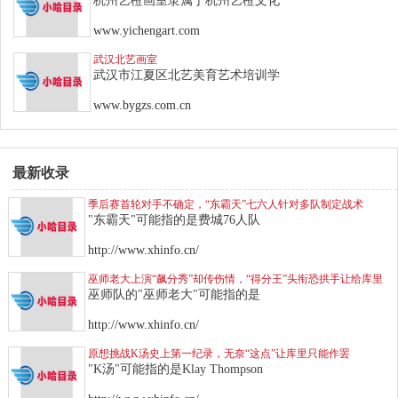
杭州艺橙画室隶属于杭州艺橙文化
www.yichengart.com
武汉北艺画室
武汉市江夏区北艺美育艺术培训学
www.bygzs.com.cn
最新收录
季后赛首轮对手不确定，“东霸天”七六人针对多队制定战术
"东霸天"可能指的是费城76人队
http://www.xhinfo.cn/
巫师老大上演“飙分秀”却传伤情，“得分王”头衔恐拱手让给库里
巫师队的"巫师老大"可能指的是
http://www.xhinfo.cn/
原想挑战K汤史上第一纪录，无奈“这点”让库里只能作罢
"K汤"可能指的是Klay Thompson