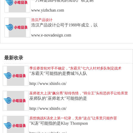
一只蝉是国内领先的知识产权交易
www.yizhchan.com
浩汉产品设计
浩汉产品设计公司于1988年成立，以
www.e-novadesign.com
最新收录
季后赛首轮对手不确定，“东霸天”七六人针对多队制定战术
"东霸天"可能指的是费城76人队
http://www.xhinfo.cn/
巫师老大上演“飙分秀”却传伤情，“得分王”头衔恐拱手让给库里
巫师队的"巫师老大"可能指的是
http://www.xhinfo.cn/
原想挑战K汤史上第一纪录，无奈“这点”让库里只能作罢
"K汤"可能指的是Klay Thompson