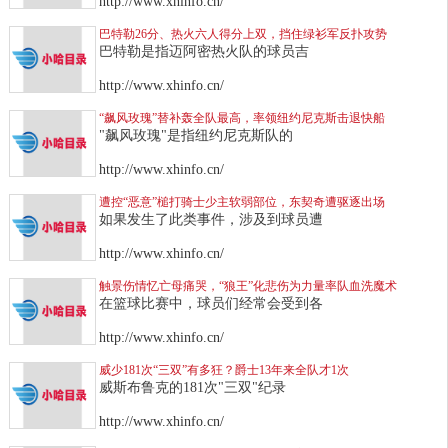
http://www.xhinfo.cn/
巴特勒26分、热火六人得分上双，挡住绿衫军反扑攻势
巴特勒是指迈阿密热火队的球员吉
http://www.xhinfo.cn/
“飙风玫瑰”替补轰全队最高，率领纽约尼克斯击退快船
"飙风玫瑰"是指纽约尼克斯队的
http://www.xhinfo.cn/
遭控“恶意”槌打骑士少主软弱部位，东契奇遭驱逐出场
如果发生了此类事件，涉及到球员遭
http://www.xhinfo.cn/
触景伤情忆亡母痛哭，“狼王”化悲伤为力量率队血洗魔术
在篮球比赛中，球员们经常会受到各
http://www.xhinfo.cn/
威少181次“三双”有多狂？爵士13年来全队才1次
威斯布鲁克的181次"三双"纪录
http://www.xhinfo.cn/