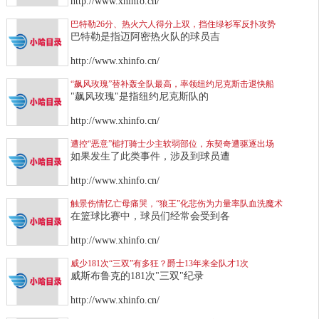
http://www.xhinfo.cn/
巴特勒26分、热火六人得分上双，挡住绿衫军反扑攻势
巴特勒是指迈阿密热火队的球员吉
http://www.xhinfo.cn/
“飙风玫瑰”替补轰全队最高，率领纽约尼克斯击退快船
"飙风玫瑰"是指纽约尼克斯队的
http://www.xhinfo.cn/
遭控“恶意”槌打骑士少主软弱部位，东契奇遭驱逐出场
如果发生了此类事件，涉及到球员遭
http://www.xhinfo.cn/
触景伤情忆亡母痛哭，“狼王”化悲伤为力量率队血洗魔术
在篮球比赛中，球员们经常会受到各
http://www.xhinfo.cn/
威少181次“三双”有多狂？爵士13年来全队才1次
威斯布鲁克的181次"三双"纪录
http://www.xhinfo.cn/