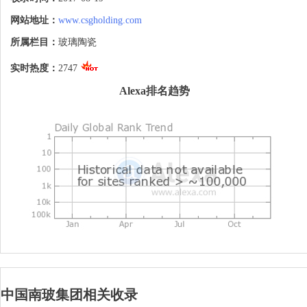
津、廊坊、吴江、宜昌、咸宁、四川江油、
广东英德等地建有大型生产或原料基地，在
网站地址：
www.csgholding.com
香港设有子公司，是中国玻璃行业和太阳能
行业最具竞争力和影响力的大型企业集团。
所属栏目：
玻璃陶瓷
实时热度：
2747
Alexa排名趋势
中国南玻集团相关收录