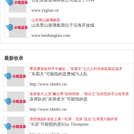
合肥亚星玻璃有限公司成立于1994
www.yxglass.cn
山东黑山玻璃集团
山东黑山玻璃集团位于沿海开放城
www.heishanglass.com
最新收录
季后赛首轮对手不确定，“东霸天”七六人针对多队制定战术
"东霸天"可能指的是费城76人队
http://www.xhinfo.cn/
巫师老大上演“飙分秀”却传伤情，“得分王”头衔恐拱手让给库里
巫师队的"巫师老大"可能指的是
http://www.xhinfo.cn/
原想挑战K汤史上第一纪录，无奈“这点”让库里只能作罢
"K汤"可能指的是Klay Thompson