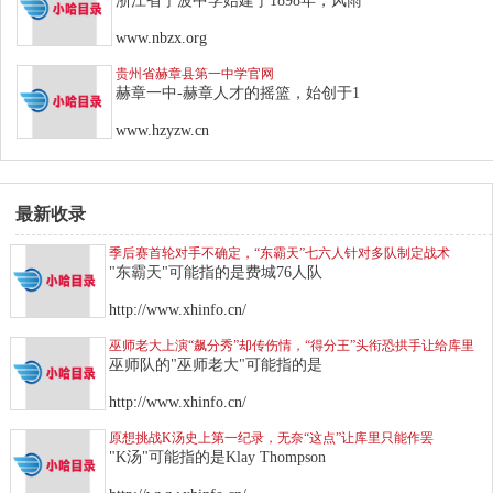
浙江省宁波中学始建于1898年，风雨
www.nbzx.org
贵州省赫章县第一中学官网
赫章一中-赫章人才的摇篮，始创于1
www.hzyzw.cn
最新收录
季后赛首轮对手不确定，“东霸天”七六人针对多队制定战术
"东霸天"可能指的是费城76人队
http://www.xhinfo.cn/
巫师老大上演“飙分秀”却传伤情，“得分王”头衔恐拱手让给库里
巫师队的"巫师老大"可能指的是
http://www.xhinfo.cn/
原想挑战K汤史上第一纪录，无奈“这点”让库里只能作罢
"K汤"可能指的是Klay Thompson