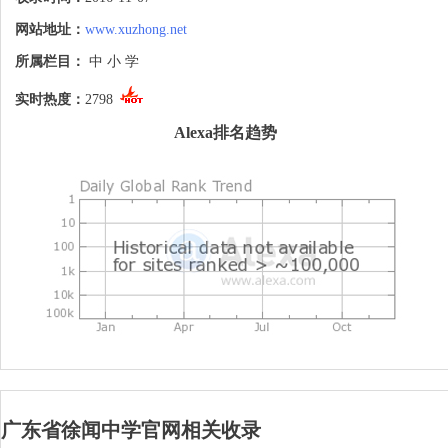
书育人的理想场所。学校教学设备完善，有
教学所需的各类实验室、多功能电脑室、投
网站地址：
www.xuzhong.net
影室、语音室、学生阅览室、音乐室和美术
室等教学功能室，办学条件优越。　
所属栏目：
中 小 学
实时热度：
2798
Alexa排名趋势
广东省徐闻中学官网相关收录