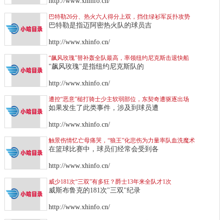
http://www.xhinfo.cn/
巴特勒26分、热火六人得分上双，挡住绿衫军反扑攻势
巴特勒是指迈阿密热火队的球员吉
http://www.xhinfo.cn/
“飙风玫瑰”替补轰全队最高，率领纽约尼克斯击退快船
"飙风玫瑰"是指纽约尼克斯队的
http://www.xhinfo.cn/
遭控“恶意”槌打骑士少主软弱部位，东契奇遭驱逐出场
如果发生了此类事件，涉及到球员遭
http://www.xhinfo.cn/
触景伤情忆亡母痛哭，“狼王”化悲伤为力量率队血洗魔术
在篮球比赛中，球员们经常会受到各
http://www.xhinfo.cn/
威少181次“三双”有多狂？爵士13年来全队才1次
威斯布鲁克的181次"三双"纪录
http://www.xhinfo.cn/