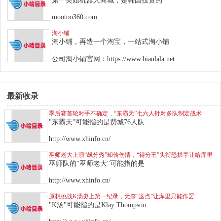
第一美姐机器人商城，是韩国投资的
mootoo360.com
淘小铺
淘小铺，再造一个淘宝，一站式淘小铺
公司淘小铺官网：https://www.bianlala.net
最新收录
季后赛首轮对手不确定，“东霸天”七六人针对多队制定战术
"东霸天"可能指的是费城76人队
http://www.xhinfo.cn/
巫师老大上演“飙分秀”却传伤情，“得分王”头衔恐拱手让给库里
巫师队的"巫师老大"可能指的是
http://www.xhinfo.cn/
原想挑战K汤史上第一纪录，无奈“这点”让库里只能作罢
"K汤"可能指的是Klay Thompson