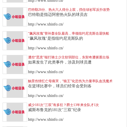
http://www.xhinfo.cn/
巴特勒26分、热火六人得分上双，挡住绿衫军反扑攻势
巴特勒是指迈阿密热火队的球员吉
http://www.xhinfo.cn/
“飙风玫瑰”替补轰全队最高，率领纽约尼克斯击退快船
"飙风玫瑰"是指纽约尼克斯队的
http://www.xhinfo.cn/
遭控“恶意”槌打骑士少主软弱部位，东契奇遭驱逐出场
如果发生了此类事件，涉及到球员遭
http://www.xhinfo.cn/
触景伤情忆亡母痛哭，“狼王”化悲伤为力量率队血洗魔术
在篮球比赛中，球员们经常会受到各
http://www.xhinfo.cn/
威少181次“三双”有多狂？爵士13年来全队才1次
威斯布鲁克的181次"三双"纪录
http://www.xhinfo.cn/