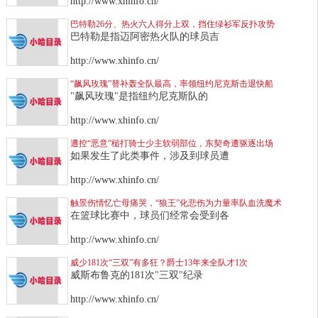
http://www.xhinfo.cn/
巴特勒26分、热火六人得分上双，挡住绿衫军反扑攻势
巴特勒是指迈阿密热火队的球员吉
http://www.xhinfo.cn/
“飙风玫瑰”替补轰全队最高，率领纽约尼克斯击退快船
"飙风玫瑰"是指纽约尼克斯队的
http://www.xhinfo.cn/
遭控“恶意”槌打骑士少主软弱部位，东契奇遭驱逐出场
如果发生了此类事件，涉及到球员遭
http://www.xhinfo.cn/
触景伤情忆亡母痛哭，“狼王”化悲伤为力量率队血洗魔术
在篮球比赛中，球员们经常会受到各
http://www.xhinfo.cn/
威少181次“三双”有多狂？爵士13年来全队才1次
威斯布鲁克的181次"三双"纪录
http://www.xhinfo.cn/