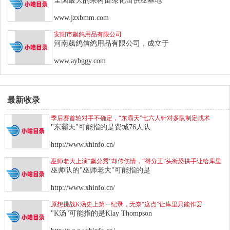
全国最大的果树苗绿化苗供应基地
www.jzxbmm.com
安阳市飙鸽用品有限公司
河南飙鸽信鸽用品有限公司，成立于
www.aybggy.com
最新收录
季后赛首轮对手不确定，“东霸天”七六人针对多队制定战术
"东霸天"可能指的是费城76人队
http://www.xhinfo.cn/
巫师老大上演“飙分秀”却传伤情，“得分王”头衔恐拱手让给库里
巫师队的"巫师老大"可能指的是
http://www.xhinfo.cn/
原想挑战K汤史上第一纪录，无奈“这点”让库里只能作罢
"K汤"可能指的是Klay Thompson