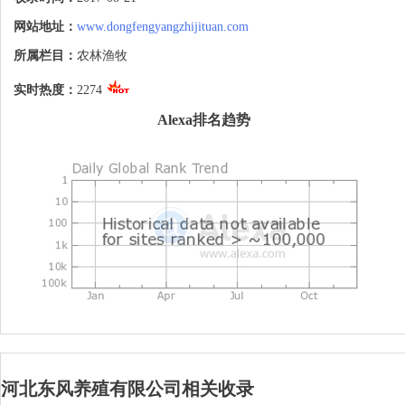
年选育，研发出最适合中国烤鸭的优良品
种-肥脂型Z型北京鸭。东风养殖是我国农业
网站地址：
www.dongfengyangzhijituan.com
产业化水禽体系合作单位，并成为肥脂型Z
型北京鸭唯一的推广示范基地。
所属栏目：
农林渔牧
实时热度：
2274
Alexa排名趋势
河北东风养殖有限公司相关收录