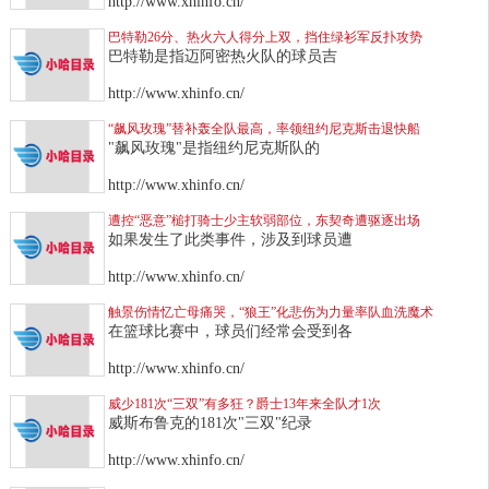
http://www.xhinfo.cn/
巴特勒26分、热火六人得分上双，挡住绿衫军反扑攻势
巴特勒是指迈阿密热火队的球员吉
http://www.xhinfo.cn/
“飙风玫瑰”替补轰全队最高，率领纽约尼克斯击退快船
"飙风玫瑰"是指纽约尼克斯队的
http://www.xhinfo.cn/
遭控“恶意”槌打骑士少主软弱部位，东契奇遭驱逐出场
如果发生了此类事件，涉及到球员遭
http://www.xhinfo.cn/
触景伤情忆亡母痛哭，“狼王”化悲伤为力量率队血洗魔术
在篮球比赛中，球员们经常会受到各
http://www.xhinfo.cn/
威少181次“三双”有多狂？爵士13年来全队才1次
威斯布鲁克的181次"三双"纪录
http://www.xhinfo.cn/