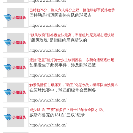
http://www.xhinfo.cn/
巴特勒26分、热火六人得分上双，挡住绿衫军反扑攻势
巴特勒是指迈阿密热火队的球员吉
http://www.xhinfo.cn/
“飙风玫瑰”替补轰全队最高，率领纽约尼克斯击退快船
"飙风玫瑰"是指纽约尼克斯队的
http://www.xhinfo.cn/
遭控“恶意”槌打骑士少主软弱部位，东契奇遭驱逐出场
如果发生了此类事件，涉及到球员遭
http://www.xhinfo.cn/
触景伤情忆亡母痛哭，“狼王”化悲伤为力量率队血洗魔术
在篮球比赛中，球员们经常会受到各
http://www.xhinfo.cn/
威少181次“三双”有多狂？爵士13年来全队才1次
威斯布鲁克的181次"三双"纪录
http://www.xhinfo.cn/