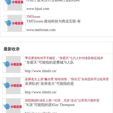
IT桔子是关注IT互联网行业的结构
www.itjuzi.com
TMTforum
TMTforum-推动科技与商业互联-有
www.tmtforum.com
最新收录
季后赛首轮对手不确定，“东霸天”七六人针对多队制定战术
"东霸天"可能指的是费城76人队
http://www.xhinfo.cn/
巫师老大上演“飙分秀”却传伤情，“得分王”头衔恐拱手让给库里
巫师队的"巫师老大"可能指的是
http://www.xhinfo.cn/
原想挑战K汤史上第一纪录，无奈“这点”让库里只能作罢
"K汤"可能指的是Klay Thompson