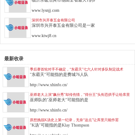
临沂水暖洁具市场由全省最大T的P
www.lysnjj.com
深圳市兴开泰五金有限公司
深圳市兴开泰五金有限公司是一家
www.ktwj8.cn
最新收录
季后赛首轮对手不确定，“东霸天”七六人针对多队制定战术
"东霸天"可能指的是费城76人队
http://www.xhinfo.cn/
巫师老大上演“飙分秀”却传伤情，“得分王”头衔恐拱手让给库里
巫师队的"巫师老大"可能指的是
http://www.xhinfo.cn/
原想挑战K汤史上第一纪录，无奈“这点”让库里只能作罢
"K汤"可能指的是Klay Thompson