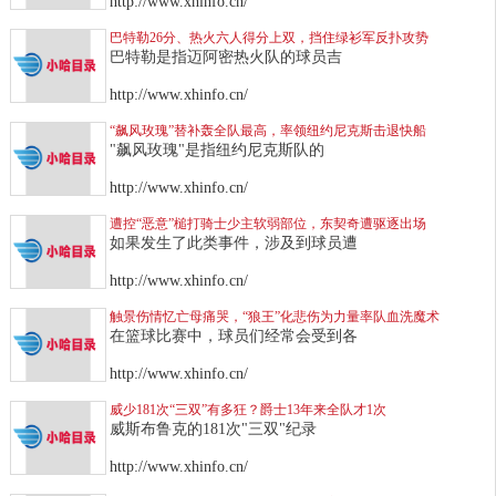
http://www.xhinfo.cn/
巴特勒26分、热火六人得分上双，挡住绿衫军反扑攻势
巴特勒是指迈阿密热火队的球员吉
http://www.xhinfo.cn/
“飙风玫瑰”替补轰全队最高，率领纽约尼克斯击退快船
"飙风玫瑰"是指纽约尼克斯队的
http://www.xhinfo.cn/
遭控“恶意”槌打骑士少主软弱部位，东契奇遭驱逐出场
如果发生了此类事件，涉及到球员遭
http://www.xhinfo.cn/
触景伤情忆亡母痛哭，“狼王”化悲伤为力量率队血洗魔术
在篮球比赛中，球员们经常会受到各
http://www.xhinfo.cn/
威少181次“三双”有多狂？爵士13年来全队才1次
威斯布鲁克的181次"三双"纪录
http://www.xhinfo.cn/