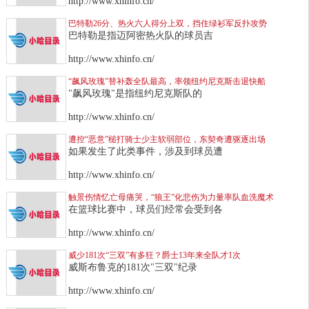
http://www.xhinfo.cn/
巴特勒26分、热火六人得分上双，挡住绿衫军反扑攻势
巴特勒是指迈阿密热火队的球员吉
http://www.xhinfo.cn/
“飙风玫瑰”替补轰全队最高，率领纽约尼克斯击退快船
"飙风玫瑰"是指纽约尼克斯队的
http://www.xhinfo.cn/
遭控“恶意”槌打骑士少主软弱部位，东契奇遭驱逐出场
如果发生了此类事件，涉及到球员遭
http://www.xhinfo.cn/
触景伤情忆亡母痛哭，“狼王”化悲伤为力量率队血洗魔术
在篮球比赛中，球员们经常会受到各
http://www.xhinfo.cn/
威少181次“三双”有多狂？爵士13年来全队才1次
威斯布鲁克的181次"三双"纪录
http://www.xhinfo.cn/