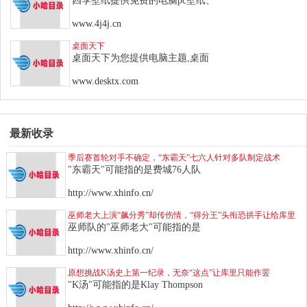
四季壁纸提供免费的电脑pc壁纸、
www.4j4j.cn
桌面天下
桌面天下为您提供电脑主题,桌面
www.desktx.com
最新收录
季后赛首轮对手不确定，“东霸天”七六人针对多队制定战术
"东霸天"可能指的是费城76人队
http://www.xhinfo.cn/
巫师老大上演“飙分秀”却传伤情，“得分王”头衔恐拱手让给库里
巫师队的"巫师老大"可能指的是
http://www.xhinfo.cn/
原想挑战K汤史上第一纪录，无奈“这点”让库里只能作罢
"K汤"可能指的是Klay Thompson