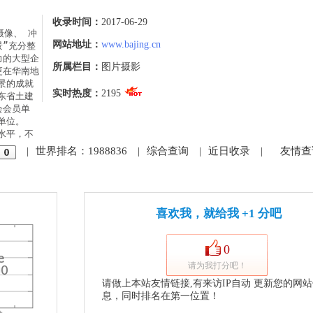
收录时间：
2017-06-29
摄像、 冲
网站地址：
www.bajing.cn
景”充分整
力的大型企
所属栏目：
图片摄影
更在华南地
景的成就
实时热度：
2195
东省土建
会会员单
位。

水平，不
|
世界排名：1988836
|
综合查询
|
近日收录
|
友情查
喜欢我，就给我 +1 分吧
0
请为我打分吧！
请做上本站友情链接,有来访IP自动 更新您的网
息，同时排名在第一位置！