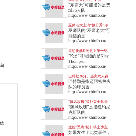
定，“东霸天”七六人针对
"东霸天"可能指的是费
多队制定战术
城76人队
http://www.xhinfo.cn/
巫师老大上演“飙分秀”却
传伤情，“得分王”头衔恐
巫师队的"巫师老大"可
拱手让给库里
能指的是
http://www.xhinfo.cn/
原想挑战K汤史上第一纪
录，无奈“这点”让库里只
"K汤"可能指的是Klay
能作罢
Thompson
询
|
http://www.xhinfo.cn/
巴特勒26分、热火六人得
分上双，挡住绿衫军反扑
巴特勒是指迈阿密热火
攻势
队的球员吉
http://www.xhinfo.cn/
“飙风玫瑰”替补轰全队最
高，率领纽约尼克斯击退
"飙风玫瑰"是指纽约尼
快船
克斯队的
http://www.xhinfo.cn/
站信
遭控“恶意”槌打骑士少主
软弱部位，东契奇遭驱逐
如果发生了此类事件，