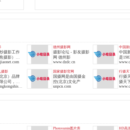
影
德州摄影网
中国新
纱摄影工作
摄影论坛 - 影友摄影
中国
焦摄影）中
网 德州影
是19
jiaonet.com
www.dzdc.cn
www.c
孔摄影
国家摄影官网
行摄天
北京）品牌
国摄网是由国摄金
行摄
限公司，简
控(北京)文化产
摄天
www.tongkongshishang.com
unpcn.com
www.cq
Photoyumin图片库
HD高