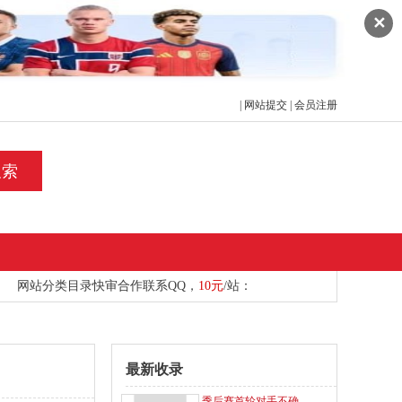
✕
|
网站提交
|
会员注册
搜索
网站分类目录快审合作
联系
QQ，
10元
/站：
最新收录
季后赛首轮对手不确