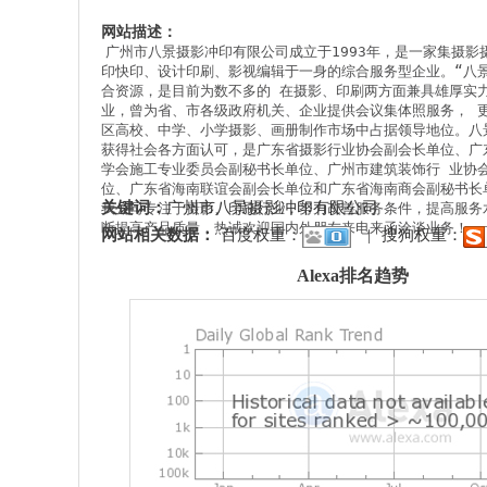
网站描述：
广州市八景摄影冲印有限公司成立于1993年，是一家集摄影
印快印、设计印刷、影视编辑于一身的综合服务型企业。“八
合资源，是目前为数不多的 在摄影、印刷两方面兼具雄厚实
业，曾为省、市各级政府机关、企业提供会议集体照服务， 
区高校、中学、小学摄影、画册制作市场中占据领导地位。八
获得社会各方面认可，是广东省摄影行业协会副会长单位、广
学会施工专业委员会副秘书长单位、广州市建筑装饰行 业协
位、广东省海南联谊会副会长单位和广东省海南商会副秘书长单
关键词：
广州市八景摄影冲印有限公司
我公司专注于摄影、印刷行业，努力改善服务条件，提高服务
断提高产品质量，热诚欢迎国内外朋友来电来函洽谈业务！
网站相关数据：
百度权重：
|
搜狗权重：
Alexa排名趋势