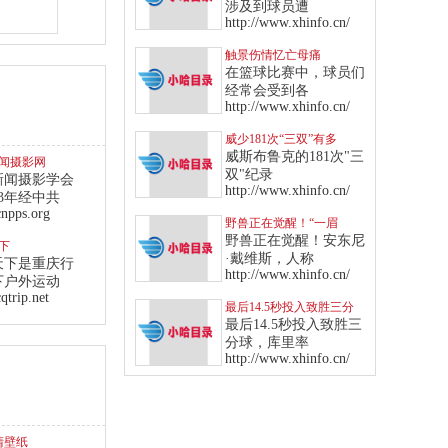
出场
涉及到球员遭
http://www.xhinfo.cn/
触景伤情忆亡母痛
哭，“狼王”化悲伤为力量
在篮球比赛中，球员们
率队血洗魔术
经常会受到各
http://www.xhinfo.cn/
威少181次“三双”有多
狂？爵士13年来全队才1
威斯布鲁克的181次"三
闻摄影网
次
双"纪录
新闻摄影学会
http://www.xhinfo.cn/
83年经中共
npps.org
野兽正在觉醒！“一眉
哥”飙纪录成“侠客”后队史
野兽正在觉醒！安东尼
下
第一人
·戴维斯，人称
天下是重庆行
http://www.xhinfo.cn/
下户外运动
trip.net
最后14.5秒投入致胜三分
球！库里率勇士击败西部
最后14.5秒投入致胜三
龙头爵士
分球，库里率
http://www.xhinfo.cn/
清壁纸