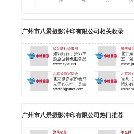
广州市八景摄影冲印有限公司相关收录
如影随行摄影网
聚焦摄
如影随行，摄影主
北京婚
题旅游特色服务品
室（聚
www.rysx.net
www.ju
国
北京摄影家协会
北京瞳
北京摄影家协会成
瞳孔（
立于1980年，是由
策划有
www.bjpanet.com
称瞳
广州市八景摄影冲印有限公司热门推荐
聚焦摄影
纳金网