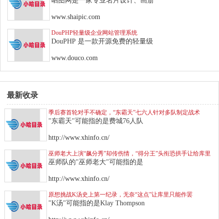
晒图网是一家专业名片设计、画册
www.shaipic.com
DouPHP轻量级企业网站管理系统
DouPHP 是一款开源免费的轻量级
www.douco.com
最新收录
季后赛首轮对手不确定，“东霸天”七六人针对多队制定战术
"东霸天"可能指的是费城76人队
http://www.xhinfo.cn/
巫师老大上演“飙分秀”却传伤情，“得分王”头衔恐拱手让给库里
巫师队的"巫师老大"可能指的是
http://www.xhinfo.cn/
原想挑战K汤史上第一纪录，无奈“这点”让库里只能作罢
"K汤"可能指的是Klay Thompson