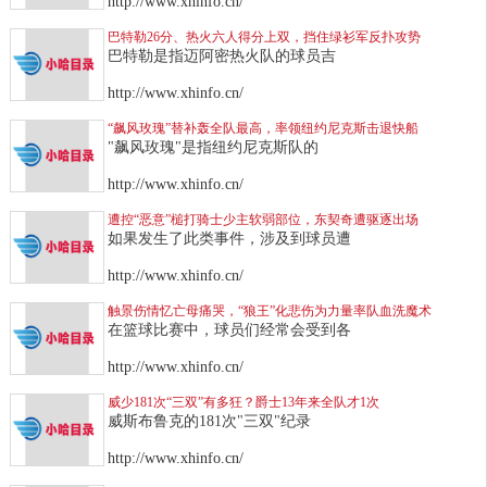
http://www.xhinfo.cn/
巴特勒26分、热火六人得分上双，挡住绿衫军反扑攻势
巴特勒是指迈阿密热火队的球员吉
http://www.xhinfo.cn/
“飙风玫瑰”替补轰全队最高，率领纽约尼克斯击退快船
"飙风玫瑰"是指纽约尼克斯队的
http://www.xhinfo.cn/
遭控“恶意”槌打骑士少主软弱部位，东契奇遭驱逐出场
如果发生了此类事件，涉及到球员遭
http://www.xhinfo.cn/
触景伤情忆亡母痛哭，“狼王”化悲伤为力量率队血洗魔术
在篮球比赛中，球员们经常会受到各
http://www.xhinfo.cn/
威少181次“三双”有多狂？爵士13年来全队才1次
威斯布鲁克的181次"三双"纪录
http://www.xhinfo.cn/