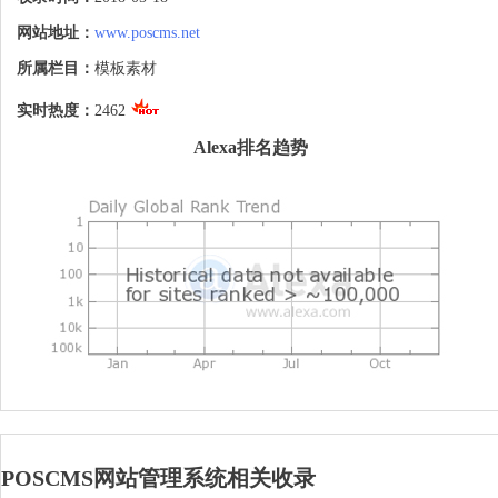
不需要对复杂繁琐的编程语言有太多的专业
知识，为用户的修改提供方便，网站内容的
网站地址：
www.poscms.net
每一个角落都可以在后台予以管理，是一套
非常适合用做系统建站或者进行二次开发的
所属栏目：
模板素材
程序核心。 POSCMS系统主要面向大中型
站点，为大中型站点提供最佳保障，以最大
实时热度：
2462
化满足客户目前及今后的应用需求，完全可
Alexa排名趋势
以满足政府机构、教育机构、事业单位、商
业企业、个人站长使用。
POSCMS网站管理系统相关收录