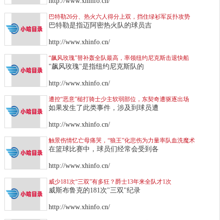
http://www.xhinfo.cn/
巴特勒26分、热火六人得分上双，挡住绿衫军反扑攻势
巴特勒是指迈阿密热火队的球员吉
http://www.xhinfo.cn/
“飙风玫瑰”替补轰全队最高，率领纽约尼克斯击退快船
"飙风玫瑰"是指纽约尼克斯队的
http://www.xhinfo.cn/
遭控“恶意”槌打骑士少主软弱部位，东契奇遭驱逐出场
如果发生了此类事件，涉及到球员遭
http://www.xhinfo.cn/
触景伤情忆亡母痛哭，“狼王”化悲伤为力量率队血洗魔术
在篮球比赛中，球员们经常会受到各
http://www.xhinfo.cn/
威少181次“三双”有多狂？爵士13年来全队才1次
威斯布鲁克的181次"三双"纪录
http://www.xhinfo.cn/