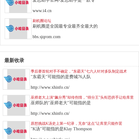
爱思助手官网-爱思助手是一款专
www.i4.cn
刷机圈论坛
刷机圈是全国最专业最齐全最大的
bbs.sjqrom.com
最新收录
季后赛首轮对手不确定，“东霸天”七六人针对多队制定战术
"东霸天"可能指的是费城76人队
http://www.xhinfo.cn/
巫师老大上演“飙分秀”却传伤情，“得分王”头衔恐拱手让给库里
巫师队的"巫师老大"可能指的是
http://www.xhinfo.cn/
原想挑战K汤史上第一纪录，无奈“这点”让库里只能作罢
"K汤"可能指的是Klay Thompson