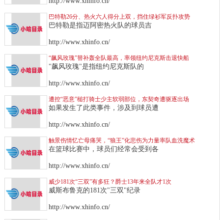
http://www.xhinfo.cn/
巴特勒26分、热火六人得分上双，挡住绿衫军反扑攻势
巴特勒是指迈阿密热火队的球员吉
http://www.xhinfo.cn/
“飙风玫瑰”替补轰全队最高，率领纽约尼克斯击退快船
"飙风玫瑰"是指纽约尼克斯队的
http://www.xhinfo.cn/
遭控“恶意”槌打骑士少主软弱部位，东契奇遭驱逐出场
如果发生了此类事件，涉及到球员遭
http://www.xhinfo.cn/
触景伤情忆亡母痛哭，“狼王”化悲伤为力量率队血洗魔术
在篮球比赛中，球员们经常会受到各
http://www.xhinfo.cn/
威少181次“三双”有多狂？爵士13年来全队才1次
威斯布鲁克的181次"三双"纪录
http://www.xhinfo.cn/