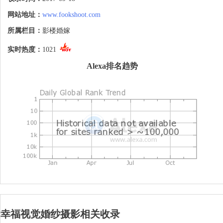
影技术赢得海内外华人的一致好评.我们的
服务内容有旅行婚纱摄影,西式浪漫婚礼策
网站地址：
www.fookshoot.com
划和蜜月旅行预定服务. 我们以专业的操作
经验以及细腻的服务细节全 力给您创造一
所属栏目：
影楼婚嫁
个幸福美满的浪漫回忆. 幸福视觉摄影工作
室以影像创意拍摄制作为主. 我们用国际化
实时热度：
1021
的手法去表达原始的情感诉求,我们的创作
Alexa排名趋势
力来源于始终保持心的柔软和眼的锐利,爱
和诗意充盈我们的内心，镜头是我们的眼,
如 今. 幸福视觉团队凭借这份追求和梦
想, 凝聚了国内及本土极富创意与实战经验
的业内精英,同时向自己发起了更高挑战,我
们意识到在创新和颠覆的过程中，对文化的
传承极为重要.我们期望透过镜 头、透过作
品，捕捉民风名俗,修复对传统的记忆，讲
诉时代变迁过程的起承转合感悟生活的最质
朴、和最精彩.
幸福视觉婚纱摄影相关收录