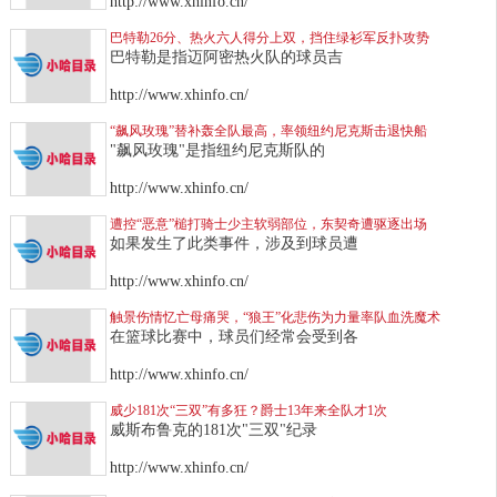
http://www.xhinfo.cn/
巴特勒26分、热火六人得分上双，挡住绿衫军反扑攻势
巴特勒是指迈阿密热火队的球员吉
http://www.xhinfo.cn/
“飙风玫瑰”替补轰全队最高，率领纽约尼克斯击退快船
"飙风玫瑰"是指纽约尼克斯队的
http://www.xhinfo.cn/
遭控“恶意”槌打骑士少主软弱部位，东契奇遭驱逐出场
如果发生了此类事件，涉及到球员遭
http://www.xhinfo.cn/
触景伤情忆亡母痛哭，“狼王”化悲伤为力量率队血洗魔术
在篮球比赛中，球员们经常会受到各
http://www.xhinfo.cn/
威少181次“三双”有多狂？爵士13年来全队才1次
威斯布鲁克的181次"三双"纪录
http://www.xhinfo.cn/