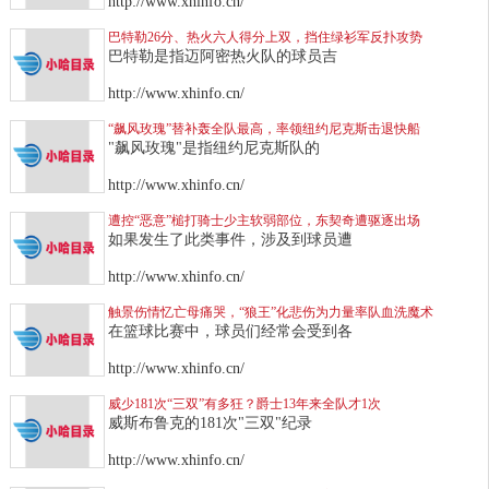
http://www.xhinfo.cn/
巴特勒26分、热火六人得分上双，挡住绿衫军反扑攻势
巴特勒是指迈阿密热火队的球员吉
http://www.xhinfo.cn/
“飙风玫瑰”替补轰全队最高，率领纽约尼克斯击退快船
"飙风玫瑰"是指纽约尼克斯队的
http://www.xhinfo.cn/
遭控“恶意”槌打骑士少主软弱部位，东契奇遭驱逐出场
如果发生了此类事件，涉及到球员遭
http://www.xhinfo.cn/
触景伤情忆亡母痛哭，“狼王”化悲伤为力量率队血洗魔术
在篮球比赛中，球员们经常会受到各
http://www.xhinfo.cn/
威少181次“三双”有多狂？爵士13年来全队才1次
威斯布鲁克的181次"三双"纪录
http://www.xhinfo.cn/