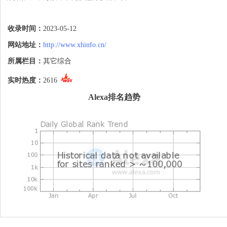
具体来说，西蒙斯将会接受专业心理咨询，
帮助他摆脱投篮方面的困扰。此外，他还计
收录时间：
2023-05-12
划在休赛期期间加强自己的体能和技术训
练，提高自己的比赛能力。

网站地址：
http://www.xhinfo.cn/
西蒙斯的投篮问题一直是他职业生涯的瓶颈
所属栏目：
其它综合
之一，他的投篮命中率一直低于联盟平均水
平。但是，他的其他方面表现出色，如防
实时热度：
2616
守、组织进攻等，因此他仍然是一名很有价
值的球员。如果他能克服心理障碍，提高自
Alexa排名趋势
己的投篮命中率，将会对球队产生重大的影
响。