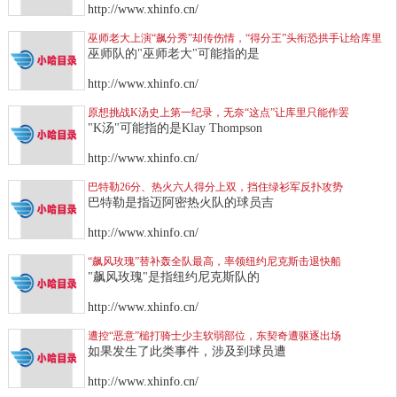
http://www.xhinfo.cn/
巫师老大上演“飙分秀”却传伤情，“得分王”头衔恐拱手让给库里
巫师队的"巫师老大"可能指的是
http://www.xhinfo.cn/
原想挑战K汤史上第一纪录，无奈“这点”让库里只能作罢
"K汤"可能指的是Klay Thompson
http://www.xhinfo.cn/
巴特勒26分、热火六人得分上双，挡住绿衫军反扑攻势
巴特勒是指迈阿密热火队的球员吉
http://www.xhinfo.cn/
“飙风玫瑰”替补轰全队最高，率领纽约尼克斯击退快船
"飙风玫瑰"是指纽约尼克斯队的
http://www.xhinfo.cn/
遭控“恶意”槌打骑士少主软弱部位，东契奇遭驱逐出场
如果发生了此类事件，涉及到球员遭
http://www.xhinfo.cn/