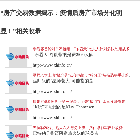
“房产交易数据揭示：疫情后房产市场分化明
显！”相关收录
季后赛首轮对手不确定，“东霸天”七六人针对多队制定战术
"东霸天"可能指的是费城76人队
http://www.xhinfo.cn/
巫师老大上演“飙分秀”却传伤情，“得分王”头衔恐拱手让给库里
巫师队的"巫师老大"可能指的是
http://www.xhinfo.cn/
原想挑战K汤史上第一纪录，无奈“这点”让库里只能作罢
"K汤"可能指的是Klay Thompson
http://www.xhinfo.cn/
巴特勒26分、热火六人得分上双，挡住绿衫军反扑攻势
巴特勒是指迈阿密热火队的球员吉