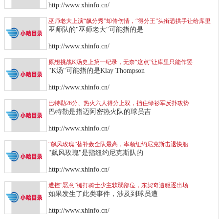
http://www.xhinfo.cn/
巫师老大上演“飙分秀”却传伤情，“得分王”头衔恐拱手让给库里
巫师队的"巫师老大"可能指的是
http://www.xhinfo.cn/
原想挑战K汤史上第一纪录，无奈“这点”让库里只能作罢
"K汤"可能指的是Klay Thompson
http://www.xhinfo.cn/
巴特勒26分、热火六人得分上双，挡住绿衫军反扑攻势
巴特勒是指迈阿密热火队的球员吉
http://www.xhinfo.cn/
“飙风玫瑰”替补轰全队最高，率领纽约尼克斯击退快船
"飙风玫瑰"是指纽约尼克斯队的
http://www.xhinfo.cn/
遭控“恶意”槌打骑士少主软弱部位，东契奇遭驱逐出场
如果发生了此类事件，涉及到球员遭
http://www.xhinfo.cn/