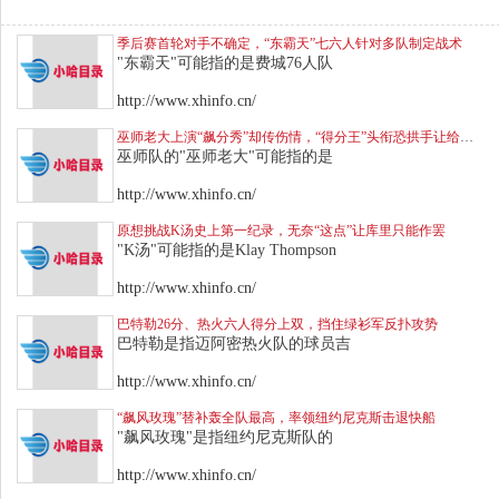
季后赛首轮对手不确定，“东霸天”七六人针对多队制定战术
"东霸天"可能指的是费城76人队
http://www.xhinfo.cn/
巫师老大上演“飙分秀”却传伤情，“得分王”头衔恐拱手让给库里
巫师队的"巫师老大"可能指的是
http://www.xhinfo.cn/
原想挑战K汤史上第一纪录，无奈“这点”让库里只能作罢
"K汤"可能指的是Klay Thompson
http://www.xhinfo.cn/
巴特勒26分、热火六人得分上双，挡住绿衫军反扑攻势
巴特勒是指迈阿密热火队的球员吉
http://www.xhinfo.cn/
“飙风玫瑰”替补轰全队最高，率领纽约尼克斯击退快船
"飙风玫瑰"是指纽约尼克斯队的
http://www.xhinfo.cn/