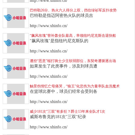
http://www.xhinfo.cn/
巴特勒26分、热火六人得分上双，挡住绿衫军反扑攻势
巴特勒是指迈阿密热火队的球员吉
http://www.xhinfo.cn/
“飙风玫瑰”替补轰全队最高，率领纽约尼克斯击退快船
"飙风玫瑰"是指纽约尼克斯队的
http://www.xhinfo.cn/
遭控“恶意”槌打骑士少主软弱部位，东契奇遭驱逐出场
如果发生了此类事件，涉及到球员遭
http://www.xhinfo.cn/
触景伤情忆亡母痛哭，“狼王”化悲伤为力量率队血洗魔术
在篮球比赛中，球员们经常会受到各
http://www.xhinfo.cn/
威少181次“三双”有多狂？爵士13年来全队才1次
威斯布鲁克的181次"三双"纪录
http://www.xhinfo.cn/