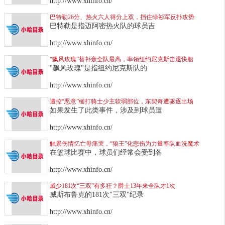
http://www.xhinfo.cn/
巴特勒26分、热火六人得分上双，挡住绿衫军反扑攻势
巴特勒是指迈阿密热火队的球员吉
http://www.xhinfo.cn/
“飙风玫瑰”替补轰全队最高，率领纽约尼克斯击退快船
"飙风玫瑰"是指纽约尼克斯队的
http://www.xhinfo.cn/
遭控“恶意”槌打骑士少主软弱部位，东契奇遭驱逐出场
如果发生了此类事件，涉及到球员遭
http://www.xhinfo.cn/
触景伤情忆亡母痛哭，“狼王”化悲伤为力量率队血洗魔术
在篮球比赛中，球员们经常会受到各
http://www.xhinfo.cn/
威少181次“三双”有多狂？爵士13年来全队才1次
威斯布鲁克的181次"三双"纪录
http://www.xhinfo.cn/