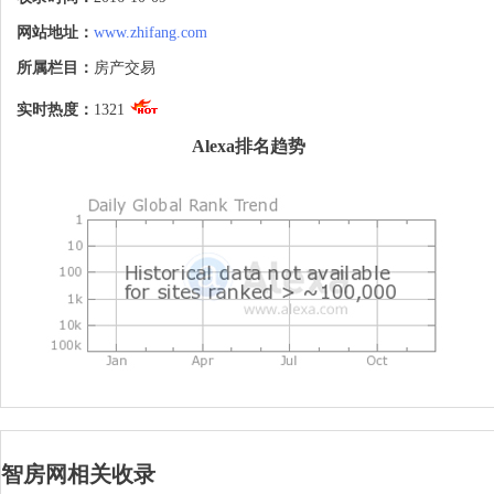
区，以更符合旅游地产行业特点的平台创
新，成功实现买卖双方的跨地区对接，在线
网站地址：
www.zhifang.com
购房登记量达到80000人次/年，来电购房
咨询量突破100，000通/年，平均1.2分钟
所属栏目：
房产交易
就有一个用户通过智房平台享受专业导购服
务，已成为中国发展最快的房地产互联网公
实时热度：
1321
司之一。 
Alexa排名趋势
智房网相关收录