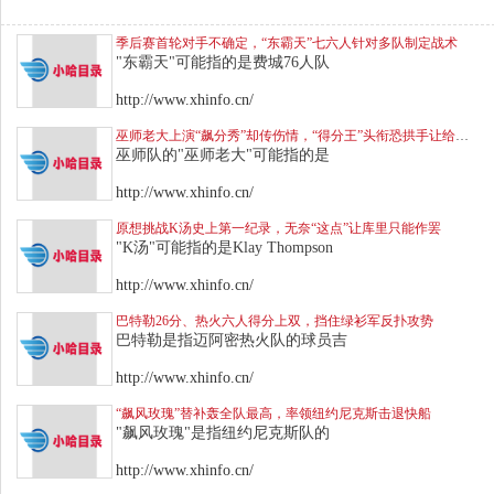
季后赛首轮对手不确定，“东霸天”七六人针对多队制定战术
"东霸天"可能指的是费城76人队
http://www.xhinfo.cn/
巫师老大上演“飙分秀”却传伤情，“得分王”头衔恐拱手让给库里
巫师队的"巫师老大"可能指的是
http://www.xhinfo.cn/
原想挑战K汤史上第一纪录，无奈“这点”让库里只能作罢
"K汤"可能指的是Klay Thompson
http://www.xhinfo.cn/
巴特勒26分、热火六人得分上双，挡住绿衫军反扑攻势
巴特勒是指迈阿密热火队的球员吉
http://www.xhinfo.cn/
“飙风玫瑰”替补轰全队最高，率领纽约尼克斯击退快船
"飙风玫瑰"是指纽约尼克斯队的
http://www.xhinfo.cn/