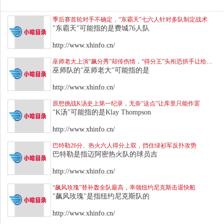
季后赛首轮对手不确定，“东霸天”七六人针对多队制定战术
"东霸天"可能指的是费城76人队
http://www.xhinfo.cn/
巫师老大上演“飙分秀”却传伤情，“得分王”头衔恐拱手让给库里
巫师队的"巫师老大"可能指的是
http://www.xhinfo.cn/
原想挑战K汤史上第一纪录，无奈“这点”让库里只能作罢
"K汤"可能指的是Klay Thompson
http://www.xhinfo.cn/
巴特勒26分、热火六人得分上双，挡住绿衫军反扑攻势
巴特勒是指迈阿密热火队的球员吉
http://www.xhinfo.cn/
“飙风玫瑰”替补轰全队最高，率领纽约尼克斯击退快船
"飙风玫瑰"是指纽约尼克斯队的
http://www.xhinfo.cn/