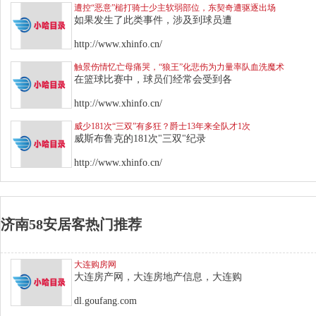
遭控“恶意”槌打骑士少主软弱部位，东契奇遭驱逐出场
如果发生了此类事件，涉及到球员遭
http://www.xhinfo.cn/
触景伤情忆亡母痛哭，“狼王”化悲伤为力量率队血洗魔术
在篮球比赛中，球员们经常会受到各
http://www.xhinfo.cn/
威少181次“三双”有多狂？爵士13年来全队才1次
威斯布鲁克的181次"三双"纪录
http://www.xhinfo.cn/
济南58安居客热门推荐
大连购房网
大连房产网，大连房地产信息，大连购
dl.goufang.com