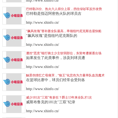
http://www.xhinfo.cn/
巴特勒26分、热火六人得分上双，挡住绿衫军反扑攻势
巴特勒是指迈阿密热火队的球员吉
http://www.xhinfo.cn/
“飙风玫瑰”替补轰全队最高，率领纽约尼克斯击退快船
"飙风玫瑰"是指纽约尼克斯队的
http://www.xhinfo.cn/
遭控“恶意”槌打骑士少主软弱部位，东契奇遭驱逐出场
如果发生了此类事件，涉及到球员遭
http://www.xhinfo.cn/
触景伤情忆亡母痛哭，“狼王”化悲伤为力量率队血洗魔术
在篮球比赛中，球员们经常会受到各
http://www.xhinfo.cn/
威少181次“三双”有多狂？爵士13年来全队才1次
威斯布鲁克的181次"三双"纪录
http://www.xhinfo.cn/