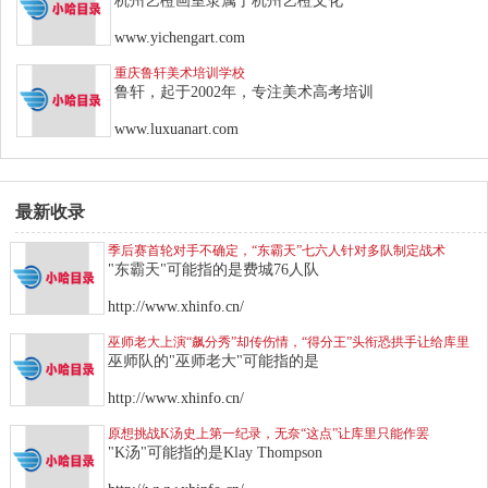
杭州艺橙画室隶属于杭州艺橙文化
www.yichengart.com
重庆鲁轩美术培训学校
鲁轩，起于2002年，专注美术高考培训
www.luxuanart.com
最新收录
季后赛首轮对手不确定，“东霸天”七六人针对多队制定战术
"东霸天"可能指的是费城76人队
http://www.xhinfo.cn/
巫师老大上演“飙分秀”却传伤情，“得分王”头衔恐拱手让给库里
巫师队的"巫师老大"可能指的是
http://www.xhinfo.cn/
原想挑战K汤史上第一纪录，无奈“这点”让库里只能作罢
"K汤"可能指的是Klay Thompson