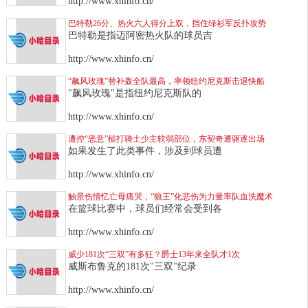
http://www.xhinfo.cn/
巴特勒26分、热火六人得分上双，挡住绿衫军反扑攻势
巴特勒是指迈阿密热火队的球员吉
http://www.xhinfo.cn/
“飙风玫瑰”替补轰全队最高，率领纽约尼克斯击退快船
"飙风玫瑰"是指纽约尼克斯队的
http://www.xhinfo.cn/
遭控“恶意”槌打骑士少主软弱部位，东契奇遭驱逐出场
如果发生了此类事件，涉及到球员遭
http://www.xhinfo.cn/
触景伤情忆亡母痛哭，“狼王”化悲伤为力量率队血洗魔术
在篮球比赛中，球员们经常会受到各
http://www.xhinfo.cn/
威少181次“三双”有多狂？爵士13年来全队才1次
威斯布鲁克的181次"三双"纪录
http://www.xhinfo.cn/