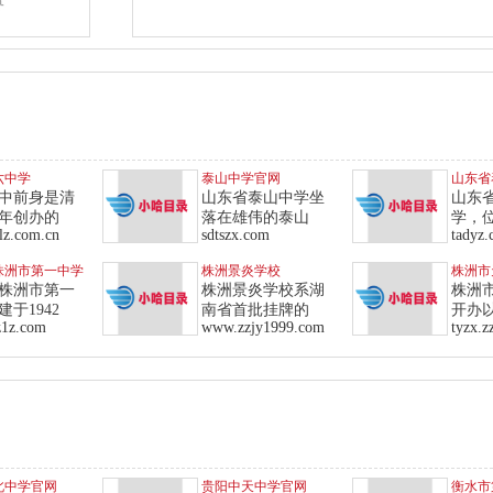
六中学
泰山中学官网
山东省
中前身是清
山东省泰山中学坐
山东
2年创办的
落在雄伟的泰山
学，
lz.com.cn
sdtszx.com
tadyz
株洲市第一中学
株洲景炎学校
株洲市
株洲市第一
株洲景炎学校系湖
株洲
于1942
南省首批挂牌的
开办
1z.com
www.zzjy1999.com
tyzx.z
北中学官网
贵阳中天中学官网
衡水市