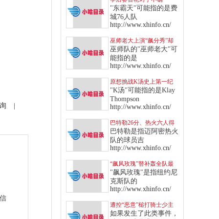
定，“东霸天”七六人针对
"东霸天"可能指的是费
多队制定战术
城76人队
http://www.xhinfo.cn/
巫师老大上演“飙分秀”却
传伤情，“得分王”头衔恐
巫师队的"巫师老大"可
拱手让给库里
能指的是
http://www.xhinfo.cn/
原想挑战K汤史上第一纪
录，无奈“这点”让库里只
"K汤"可能指的是Klay
能作罢
Thompson
询
|
http://www.xhinfo.cn/
巴特勒26分、热火六人得
分上双，挡住绿衫军反扑
巴特勒是指迈阿密热火
攻势
队的球员吉
http://www.xhinfo.cn/
“飙风玫瑰”替补轰全队最
高，率领纽约尼克斯击退
"飙风玫瑰"是指纽约尼
快船
克斯队的
http://www.xhinfo.cn/
站信
遭控“恶意”槌打骑士少主
软弱部位，东契奇遭驱逐
如果发生了此类事件，