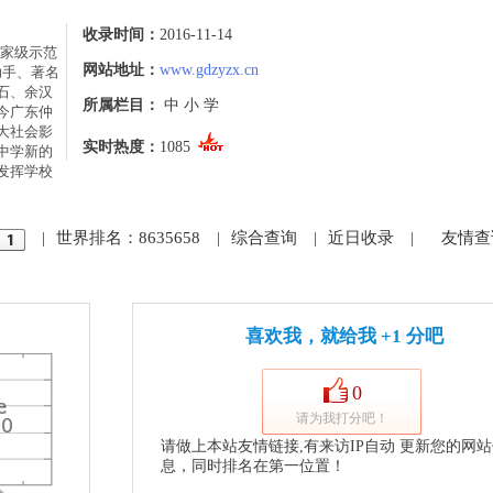
收录时间：
2016-11-14
家级示范
网站地址：
www.gdzyzx.cn
助手、著名
石、余汉
所属栏目：
中 小 学
今广东仲
大社会影
实时热度：
1085
中学新的
发挥学校
|
世界排名：8635658
|
综合查询
|
近日收录
|
友情查
喜欢我，就给我 +1 分吧
0
请为我打分吧！
请做上本站友情链接,有来访IP自动 更新您的网
息，同时排名在第一位置！