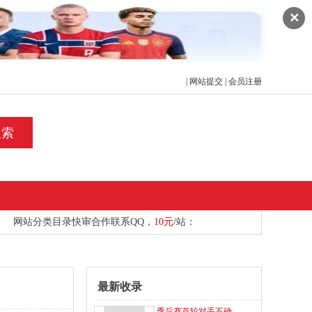
✕
|
网站提交
|
会员注册
搜索
网站分类目录快审合作
联系
QQ，
10元
/站：
最新收录
季后赛首轮对手不确