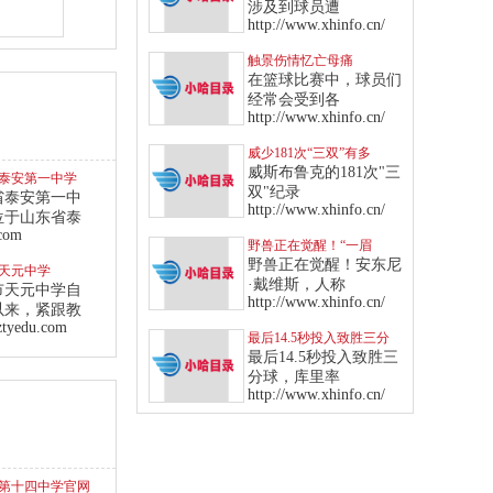
出场
涉及到球员遭
http://www.xhinfo.cn/
触景伤情忆亡母痛
哭，“狼王”化悲伤为力量
在篮球比赛中，球员们
率队血洗魔术
经常会受到各
http://www.xhinfo.cn/
威少181次“三双”有多
狂？爵士13年来全队才1
威斯布鲁克的181次"三
泰安第一中学
次
双"纪录
省泰安第一中
http://www.xhinfo.cn/
位于山东省泰
.com
野兽正在觉醒！“一眉
哥”飙纪录成“侠客”后队史
野兽正在觉醒！安东尼
天元中学
第一人
·戴维斯，人称
市天元中学自
http://www.xhinfo.cn/
以来，紧跟教
ztyedu.com
最后14.5秒投入致胜三分
球！库里率勇士击败西部
最后14.5秒投入致胜三
龙头爵士
分球，库里率
http://www.xhinfo.cn/
第十四中学官网