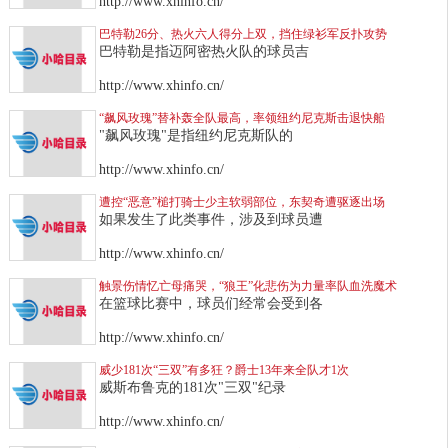
http://www.xhinfo.cn/
巴特勒26分、热火六人得分上双，挡住绿衫军反扑攻势
巴特勒是指迈阿密热火队的球员吉
http://www.xhinfo.cn/
“飙风玫瑰”替补轰全队最高，率领纽约尼克斯击退快船
"飙风玫瑰"是指纽约尼克斯队的
http://www.xhinfo.cn/
遭控“恶意”槌打骑士少主软弱部位，东契奇遭驱逐出场
如果发生了此类事件，涉及到球员遭
http://www.xhinfo.cn/
触景伤情忆亡母痛哭，“狼王”化悲伤为力量率队血洗魔术
在篮球比赛中，球员们经常会受到各
http://www.xhinfo.cn/
威少181次“三双”有多狂？爵士13年来全队才1次
威斯布鲁克的181次"三双"纪录
http://www.xhinfo.cn/