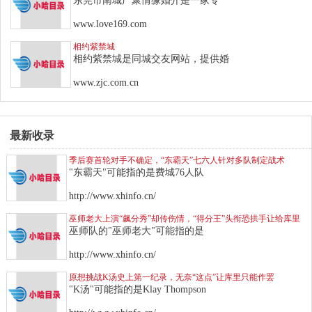
东莞市南城广聚情缘婚介是一家专
www.love169.com
相约紫禁城
相约紫禁城是同城交友网站，提供婚
www.zjc.com.cn
最新收录
季后赛首轮对手不确定，“东霸天”七六人针对多队制定战术
"东霸天"可能指的是费城76人队
http://www.xhinfo.cn/
巫师老大上演“飙分秀”却传伤情，“得分王”头衔恐拱手让给库里
巫师队的"巫师老大"可能指的是
http://www.xhinfo.cn/
原想挑战K汤史上第一纪录，无奈“这点”让库里只能作罢
"K汤"可能指的是Klay Thompson